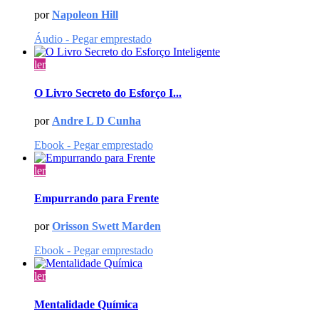
por
Napoleon Hill
Áudio - Pegar emprestado
ler
O Livro Secreto do Esforço I...
por
Andre L D Cunha
Ebook - Pegar emprestado
ler
Empurrando para Frente
por
Orisson Swett Marden
Ebook - Pegar emprestado
ler
Mentalidade Química