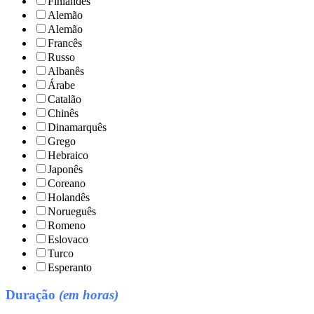
Finlandês
Alemão
Alemão
Francês
Russo
Albanês
Árabe
Catalão
Chinês
Dinamarquês
Grego
Hebraico
Japonês
Coreano
Holandês
Norueguês
Romeno
Eslovaco
Turco
Esperanto
Duração
(em horas)