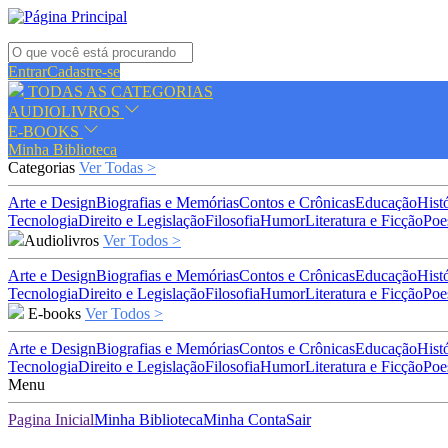
Entrar
Cadastre-se
TODAS AS CATEGORIAS
AUDIOLIVROS
E-BOOKS
Minha Biblioteca
Categorias
Ver Todas >
Arte e Design
Biografias e Memórias
Contos e Crônicas
Educação
Hist
Tecnologia
Direito e Legislação
Filosofia
Humor
Literatura e Ficção
Poe
Audiolivros
Ver Todos >
Arte e Design
Biografias e Memórias
Contos e Crônicas
Educação
Hist
Tecnologia
Direito e Legislação
Filosofia
Humor
Literatura e Ficção
Poe
E-books
Ver Todos >
Arte e Design
Biografias e Memórias
Contos e Crônicas
Educação
Hist
Tecnologia
Direito e Legislação
Filosofia
Humor
Literatura e Ficção
Poe
Menu
Pagina Inicial
Minha Biblioteca
Minha Conta
Sair