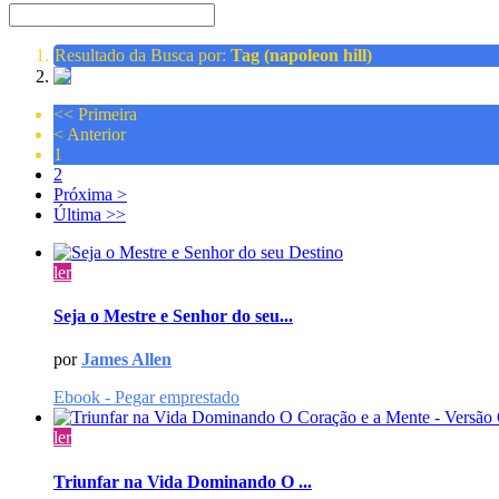
Resultado da Busca por:
Tag (napoleon hill)
<<
Primeira
<
Anterior
1
2
Próxima
>
Última
>>
ler
Seja o Mestre e Senhor do seu...
por
James Allen
Ebook - Pegar emprestado
ler
Triunfar na Vida Dominando O ...