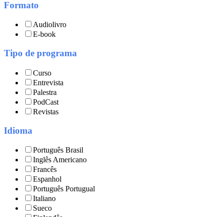
Formato
Audiolivro
E-book
Tipo de programa
Curso
Entrevista
Palestra
PodCast
Revistas
Idioma
Português Brasil
Inglês Americano
Francês
Espanhol
Português Portugual
Italiano
Sueco