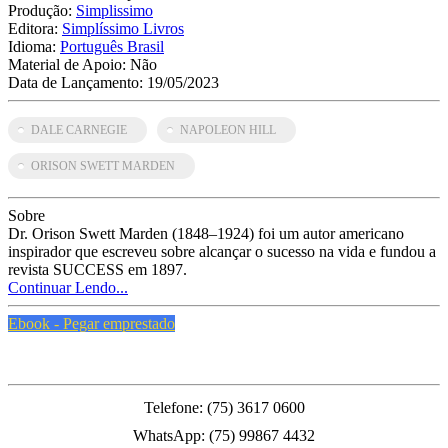
Produção:
Simplissimo
Editora:
Simplíssimo Livros
Idioma:
Português Brasil
Material de Apoio:
Não
Data de Lançamento:
19/05/2023
DALE CARNEGIE
NAPOLEON HILL
ORISON SWETT MARDEN
Sobre
Dr. Orison Swett Marden (1848–1924) foi um autor americano
inspirador que escreveu sobre alcançar o sucesso na vida e fundou a
revista SUCCESS em 1897.
Continuar Lendo...
Ebook - Pegar emprestado
PMFS
Telefone: (75) 3617 0600
WhatsApp: (75) 99867 4432