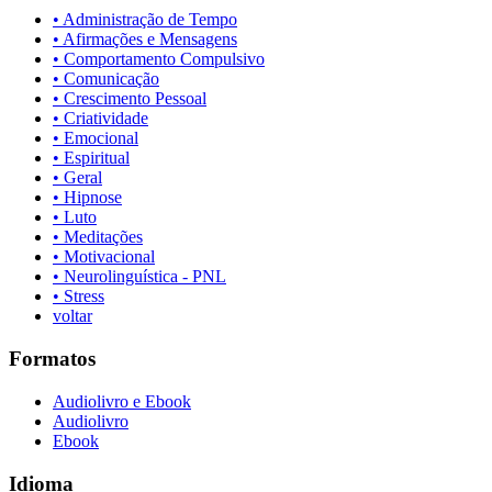
• Administração de Tempo
• Afirmações e Mensagens
• Comportamento Compulsivo
• Comunicação
• Crescimento Pessoal
• Criatividade
• Emocional
• Espiritual
• Geral
• Hipnose
• Luto
• Meditações
• Motivacional
• Neurolinguística - PNL
• Stress
voltar
Formatos
Audiolivro e Ebook
Audiolivro
Ebook
Idioma