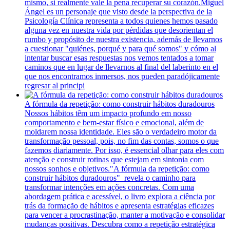
mismo, si realmente vale la pena recuperar su corazón.Miguel
Ángel es un personaje que visto desde la perspectiva de la
Psicología Clínica representa a todos quienes hemos pasado
alguna vez en nuestra vida por pérdidas que desorientan el
rumbo y propósito de nuestra existencia, además de llevarnos
a cuestionar "quiénes, porqué y para qué somos" y cómo al
intentar buscar esas respuestas nos vemos tentados a tomar
caminos que en lugar de llevarnos al final del laberinto en el
que nos encontramos inmersos, nos pueden paradójicamente
regresar al principi
⁠A fórmula da repetição: como construir hábitos duradouros
Nossos hábitos têm um impacto profundo em nosso
comportamento e bem-estar físico e emocional, além de
moldarem nossa identidade. Eles são o verdadeiro motor da
transformação pessoal, pois, no fim das contas, somos o que
fazemos diariamente. Por isso, é essencial olhar para eles com
atenção e construir rotinas que estejam em sintonia com
nossos sonhos e objetivos."A fórmula da repetição: como
construir hábitos duradouros" revela o caminho para
transformar intenções em ações concretas. Com uma
abordagem prática e acessível, o livro explora a ciência por
trás da formação de hábitos e apresenta estratégias eficazes
para vencer a procrastinação, manter a motivação e consolidar
mudanças positivas. Descubra como a repetição estratégica