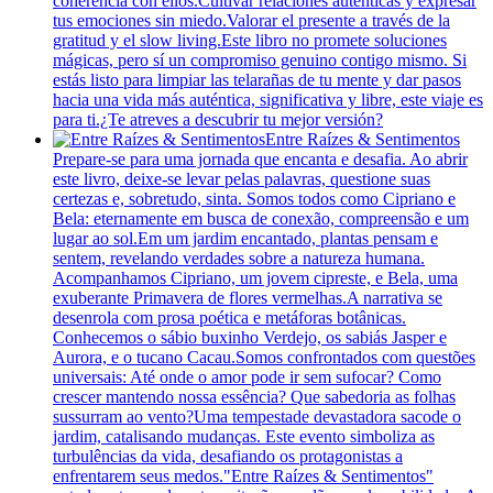
coherencia con ellos.Cultivar relaciones auténticas y expresar
tus emociones sin miedo.Valorar el presente a través de la
gratitud y el slow living.Este libro no promete soluciones
mágicas, pero sí un compromiso genuino contigo mismo. Si
estás listo para limpiar las telarañas de tu mente y dar pasos
hacia una vida más auténtica, significativa y libre, este viaje es
para ti.¿Te atreves a descubrir tu mejor versión?
Entre Raízes & Sentimentos
Prepare-se para uma jornada que encanta e desafia. Ao abrir
este livro, deixe-se levar pelas palavras, questione suas
certezas e, sobretudo, sinta. Somos todos como Cipriano e
Bela: eternamente em busca de conexão, compreensão e um
lugar ao sol.Em um jardim encantado, plantas pensam e
sentem, revelando verdades sobre a natureza humana.
Acompanhamos Cipriano, um jovem cipreste, e Bela, uma
exuberante Primavera de flores vermelhas.A narrativa se
desenrola com prosa poética e metáforas botânicas.
Conhecemos o sábio buxinho Verdejo, os sabiás Jasper e
Aurora, e o tucano Cacau.Somos confrontados com questões
universais: Até onde o amor pode ir sem sufocar? Como
crescer mantendo nossa essência? Que sabedoria as folhas
sussurram ao vento?Uma tempestade devastadora sacode o
jardim, catalisando mudanças. Este evento simboliza as
turbulências da vida, desafiando os protagonistas a
enfrentarem seus medos."Entre Raízes & Sentimentos"