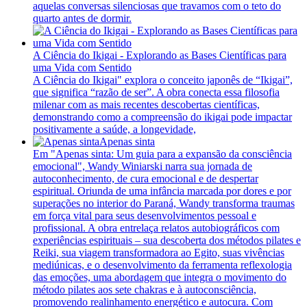
aquelas conversas silenciosas que travamos com o teto do
quarto antes de dormir.
A Ciência do Ikigai - Explorando as Bases Científicas para
uma Vida com Sentido
A Ciência do Ikigai" explora o conceito japonês de “Ikigai”,
que significa “razão de ser”. A obra conecta essa filosofia
milenar com as mais recentes descobertas científicas,
demonstrando como a compreensão do ikigai pode impactar
positivamente a saúde, a longevidade,
Apenas sinta
Em "Apenas sinta: Um guia para a expansão da consciência
emocional", Wandy Winiarski narra sua jornada de
autoconhecimento, de cura emocional e de despertar
espiritual. Oriunda de uma infância marcada por dores e por
superações no interior do Paraná, Wandy transforma traumas
em força vital para seus desenvolvimentos pessoal e
profissional. A obra entrelaça relatos autobiográficos com
experiências espirituais – sua descoberta dos métodos pilates e
Reiki, sua viagem transformadora ao Egito, suas vivências
mediúnicas, e o desenvolvimento da ferramenta reflexologia
das emoções, uma abordagem que integra o movimento do
método pilates aos sete chakras e à autoconsciência,
promovendo realinhamento energético e autocura. Com