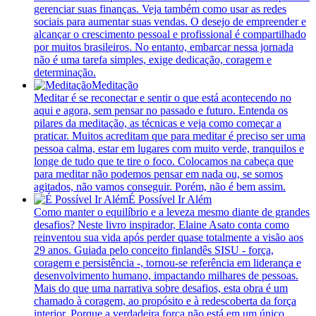
gerenciar suas finanças. Veja também como usar as redes
sociais para aumentar suas vendas. O desejo de empreender e
alcançar o crescimento pessoal e profissional é compartilhado
por muitos brasileiros. No entanto, embarcar nessa jornada
não é uma tarefa simples, exige dedicação, coragem e
determinação.
Meditação
Meditar é se reconectar e sentir o que está acontecendo no
aqui e agora, sem pensar no passado e futuro. Entenda os
pilares da meditação, as técnicas e veja como começar a
praticar. Muitos acreditam que para meditar é preciso ser uma
pessoa calma, estar em lugares com muito verde, tranquilos e
longe de tudo que te tire o foco. Colocamos na cabeça que
para meditar não podemos pensar em nada ou, se somos
agitados, não vamos conseguir. Porém, não é bem assim.
É Possível Ir Além
Como manter o equilíbrio e a leveza mesmo diante de grandes
desafios? Neste livro inspirador, Elaine Asato conta como
reinventou sua vida após perder quase totalmente a visão aos
29 anos. Guiada pelo conceito finlandês SISU - força,
coragem e persistência -, tornou-se referência em liderança e
desenvolvimento humano, impactando milhares de pessoas.
Mais do que uma narrativa sobre desafios, esta obra é um
chamado à coragem, ao propósito e à redescoberta da força
interior. Porque a verdadeira força não está em um único