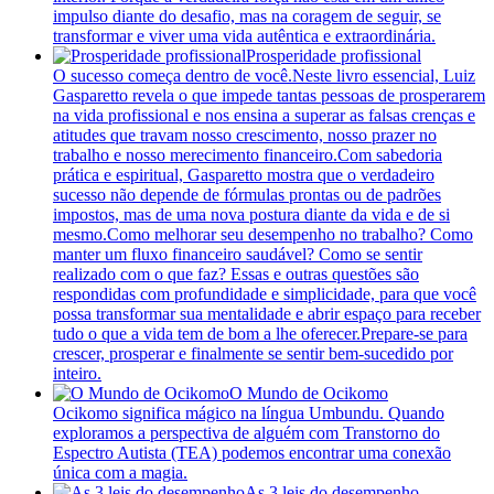
impulso diante do desafio, mas na coragem de seguir, se
transformar e viver uma vida autêntica e extraordinária.
Prosperidade profissional
O sucesso começa dentro de você.Neste livro essencial, Luiz
Gasparetto revela o que impede tantas pessoas de prosperarem
na vida profissional e nos ensina a superar as falsas crenças e
atitudes que travam nosso crescimento, nosso prazer no
trabalho e nosso merecimento financeiro.Com sabedoria
prática e espiritual, Gasparetto mostra que o verdadeiro
sucesso não depende de fórmulas prontas ou de padrões
impostos, mas de uma nova postura diante da vida e de si
mesmo.Como melhorar seu desempenho no trabalho? Como
manter um fluxo financeiro saudável? Como se sentir
realizado com o que faz? Essas e outras questões são
respondidas com profundidade e simplicidade, para que você
possa transformar sua mentalidade e abrir espaço para receber
tudo o que a vida tem de bom a lhe oferecer.Prepare-se para
crescer, prosperar e finalmente se sentir bem-sucedido por
inteiro.
O Mundo de Ocikomo
Ocikomo significa mágico na língua Umbundu. Quando
exploramos a perspectiva de alguém com Transtorno do
Espectro Autista (TEA) podemos encontrar uma conexão
única com a magia.
As 3 leis do desempenho