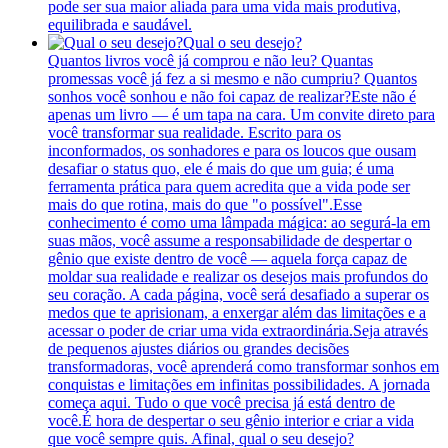
pode ser sua maior aliada para uma vida mais produtiva,
equilibrada e saudável.
Qual o seu desejo?
Quantos livros você já comprou e não leu? Quantas
promessas você já fez a si mesmo e não cumpriu? Quantos
sonhos você sonhou e não foi capaz de realizar?Este não é
apenas um livro — é um tapa na cara. Um convite direto para
você transformar sua realidade. Escrito para os
inconformados, os sonhadores e para os loucos que ousam
desafiar o status quo, ele é mais do que um guia; é uma
ferramenta prática para quem acredita que a vida pode ser
mais do que rotina, mais do que "o possível".Esse
conhecimento é como uma lâmpada mágica: ao segurá-la em
suas mãos, você assume a responsabilidade de despertar o
gênio que existe dentro de você — aquela força capaz de
moldar sua realidade e realizar os desejos mais profundos do
seu coração. A cada página, você será desafiado a superar os
medos que te aprisionam, a enxergar além das limitações e a
acessar o poder de criar uma vida extraordinária.Seja através
de pequenos ajustes diários ou grandes decisões
transformadoras, você aprenderá como transformar sonhos em
conquistas e limitações em infinitas possibilidades. A jornada
começa aqui. Tudo o que você precisa já está dentro de
você.É hora de despertar o seu gênio interior e criar a vida
que você sempre quis. Afinal, qual o seu desejo?