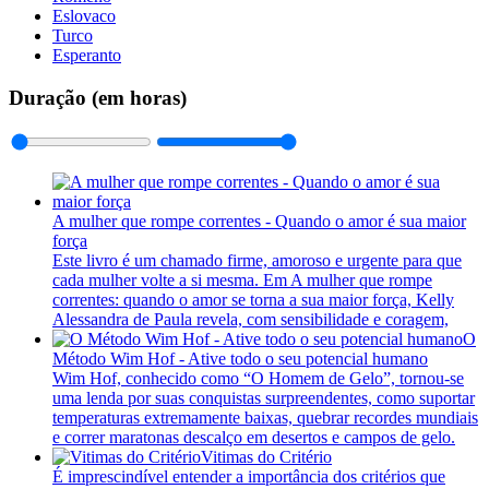
Eslovaco
Turco
Esperanto
Duração (em horas)
A mulher que rompe correntes - Quando o amor é sua maior
força
Este livro é um chamado firme, amoroso e urgente para que
cada mulher volte a si mesma. Em A mulher que rompe
correntes: quando o amor se torna a sua maior força, Kelly
Alessandra de Paula revela, com sensibilidade e coragem,
O
Método Wim Hof - Ative todo o seu potencial humano
Wim Hof, conhecido como “O Homem de Gelo”, tornou-se
uma lenda por suas conquistas surpreendentes, como suportar
temperaturas extremamente baixas, quebrar recordes mundiais
e correr maratonas descalço em desertos e campos de gelo.
Vitimas do Critério
É imprescindível entender a importância dos critérios que