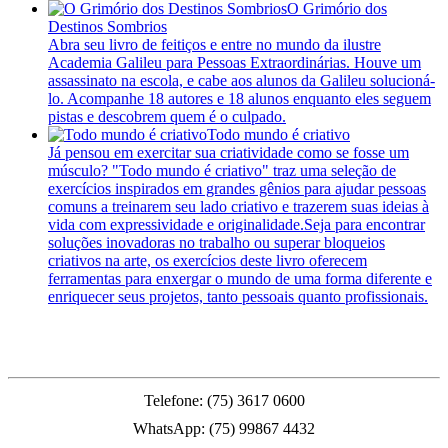
O Grimório dos
Destinos Sombrios
Abra seu livro de feitiços e entre no mundo da ilustre
Academia Galileu para Pessoas Extraordinárias. Houve um
assassinato na escola, e cabe aos alunos da Galileu solucioná-
lo. Acompanhe 18 autores e 18 alunos enquanto eles seguem
pistas e descobrem quem é o culpado.
Todo mundo é criativo
Já pensou em exercitar sua criatividade como se fosse um
músculo? "Todo mundo é criativo" traz uma seleção de
exercícios inspirados em grandes gênios para ajudar pessoas
comuns a treinarem seu lado criativo e trazerem suas ideias à
vida com expressividade e originalidade.Seja para encontrar
soluções inovadoras no trabalho ou superar bloqueios
criativos na arte, os exercícios deste livro oferecem
ferramentas para enxergar o mundo de uma forma diferente e
enriquecer seus projetos, tanto pessoais quanto profissionais.
PMFS
Telefone: (75) 3617 0600
WhatsApp: (75) 99867 4432