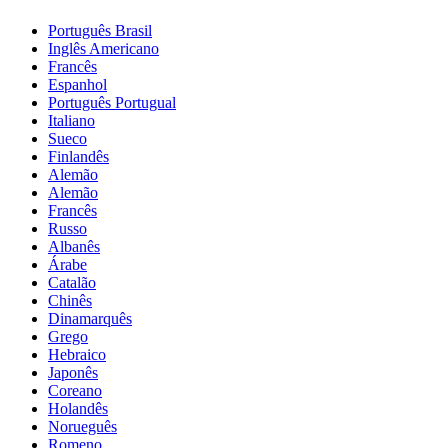
Português Brasil
Inglês Americano
Francês
Espanhol
Português Portugual
Italiano
Sueco
Finlandês
Alemão
Alemão
Francês
Russo
Albanês
Árabe
Catalão
Chinês
Dinamarquês
Grego
Hebraico
Japonês
Coreano
Holandês
Norueguês
Romeno