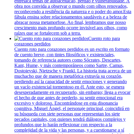
entrelaça temas de autoaceitação, perdão e vulnerabilidade. A
obra nos convida a observar o mundo com olhos renovados,
reconhecendo a resiliência da natureza e o poder do amor.Esta
fábula ensina sobre relacionamentos saudáveis e a beleza de
abraçar nossa metamorfose. Ao final, lembramos que nosso
crescimento mais profundo ocorre invisível aos olhos, como
raízes que se fortalecem sob a terra.
Cuento roto para
corazones perdidos
Cuento roto para corazones perdidos es un escrito en formato
de cuento breve, con tintes filosóficos y existenciales,
tomando de referencia autores como Sócrates, Descartes,
Kant, Hume, y más contemporáneos como Sartre, Camus,
Dostoievski, Nietzsche y Frankl. La historia trata acerca de un
muchacho que de manera metafórica extravía su corazón,
perdiendo así la capacidad de sentir emociones y generando
un vacío existencial tormentoso en él. Ante esto, se esmera
desesperadamente en recuperarlo, sin embargo; llega a evocar
el hecho de que antes de perderlo, su sentir emocional era
excesivo y doloroso. Encontrándose en esta disonancia
cognitiva, Miguel Ángel, el personaje principal, coincidirá en
su búsqueda con siete personas que representan los siete
pecados capitales, con quienes tendrá diálogos complejos y
profundos que lo harán reflexionar con respecto a la
complejidad de la vida y las personas, y a cuestionarse a sí