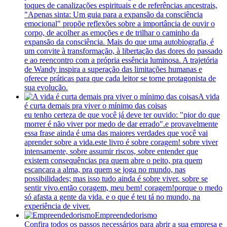
toques de canalizações espirituais e de referências ancestrais,
"Apenas sinta: Um guia para a expansão da consciência
emocional" propõe reflexões sobre a importância de ouvir o
corpo, de acolher as emoções e de trilhar o caminho da
expansão da consciência. Mais do que uma autobiografia, é
um convite à transformação, à libertação das dores do passado
e ao reencontro com a própria essência luminosa. A trajetória
de Wandy inspira a superação das limitações humanas e
oferece práticas para que cada leitor se torne protagonista de
sua evolução.
A vida
é curta demais pra viver o mínimo das coisas
eu tenho certeza de que você já deve ter ouvido: "pior do que
morrer é não viver por medo de dar errado".e provavelmente
essa frase ainda é uma das maiores verdades que você vai
aprender sobre a vida.este livro é sobre coragem! sobre viver
intensamente, sobre assumir riscos, sobre entender que
existem consequências pra quem abre o peito, pra quem
escancara a alma, pra quem se joga no mundo, nas
possibilidades; mas isso tudo ainda é sobre viver. sobre se
sentir vivo.então coragem, meu bem! coragem!porque o medo
só afasta a gente da vida. e o que é teu tá no mundo, na
experiência de viver.
Empreendedorismo
Confira todos os passos necessários para abrir a sua empresa e