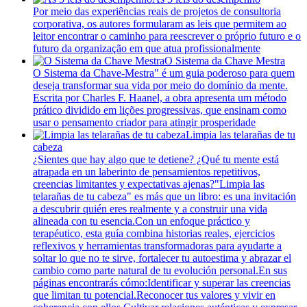
Por meio das experiências reais de projetos de consultoria
corporativa, os autores formularam as leis que permitem ao
leitor encontrar o caminho para reescrever o próprio futuro e o
futuro da organização em que atua profissionalmente
O Sistema da Chave Mestra
O Sistema da Chave-Mestra" é um guia poderoso para quem
deseja transformar sua vida por meio do domínio da mente.
Escrita por Charles F. Haanel, a obra apresenta um método
prático dividido em lições progressivas, que ensinam como
usar o pensamento criador para atingir prosperidade
Limpia las telarañas de tu
cabeza
¿Sientes que hay algo que te detiene? ¿Qué tu mente está
atrapada en un laberinto de pensamientos repetitivos,
creencias limitantes y expectativas ajenas?"Limpia las
telarañas de tu cabeza" es más que un libro: es una invitación
a descubrir quién eres realmente y a construir una vida
alineada con tu esencia.Con un enfoque práctico y
terapéutico, esta guía combina historias reales, ejercicios
reflexivos y herramientas transformadoras para ayudarte a
soltar lo que no te sirve, fortalecer tu autoestima y abrazar el
cambio como parte natural de tu evolución personal.En sus
páginas encontrarás cómo:Identificar y superar las creencias
que limitan tu potencial.Reconocer tus valores y vivir en