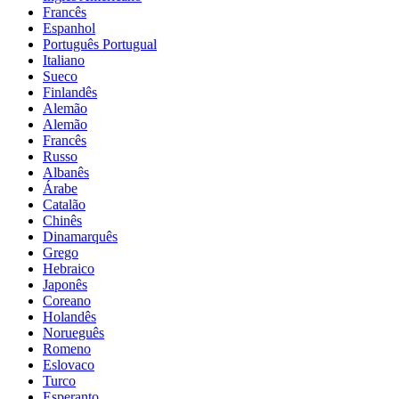
Francês
Espanhol
Português Portugual
Italiano
Sueco
Finlandês
Alemão
Alemão
Francês
Russo
Albanês
Árabe
Catalão
Chinês
Dinamarquês
Grego
Hebraico
Japonês
Coreano
Holandês
Norueguês
Romeno
Eslovaco
Turco
Esperanto