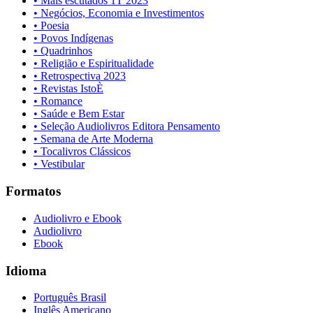
• Mais escutados 1T 2023
• Negócios, Economia e Investimentos
• Poesia
• Povos Indígenas
• Quadrinhos
• Religião e Espiritualidade
• Retrospectiva 2023
• Revistas IstoÈ
• Romance
• Saúde e Bem Estar
• Seleção Audiolivros Editora Pensamento
• Semana de Arte Moderna
• Tocalivros Clássicos
• Vestibular
Formatos
Audiolivro e Ebook
Audiolivro
Ebook
Idioma
Português Brasil
Inglês Americano