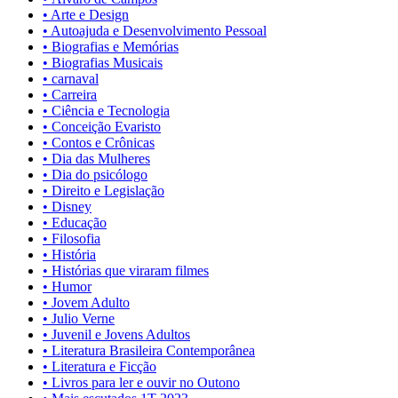
• Arte e Design
• Autoajuda e Desenvolvimento Pessoal
• Biografias e Memórias
• Biografias Musicais
• carnaval
• Carreira
• Ciência e Tecnologia
• Conceição Evaristo
• Contos e Crônicas
• Dia das Mulheres
• Dia do psicólogo
• Direito e Legislação
• Disney
• Educação
• Filosofia
• História
• Histórias que viraram filmes
• Humor
• Jovem Adulto
• Julio Verne
• Juvenil e Jovens Adultos
• Literatura Brasileira Contemporânea
• Literatura e Ficção
• Livros para ler e ouvir no Outono