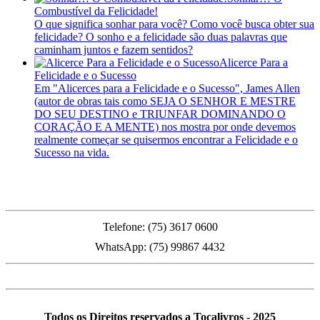
Combustível da Felicidade!
O que significa sonhar para você? Como você busca obter sua
felicidade? O sonho e a felicidade são duas palavras que
caminham juntos e fazem sentidos?
Alicerce Para a
Felicidade e o Sucesso
Em "Alicerces para a Felicidade e o Sucesso", James Allen
(autor de obras tais como SEJA O SENHOR E MESTRE
DO SEU DESTINO e TRIUNFAR DOMINANDO O
CORAÇÃO E A MENTE) nos mostra por onde devemos
realmente começar se quisermos encontrar a Felicidade e o
Sucesso na vida.
PMFS
Telefone: (75) 3617 0600
WhatsApp: (75) 99867 4432
Todos os Direitos reservados a Tocalivros - 2025