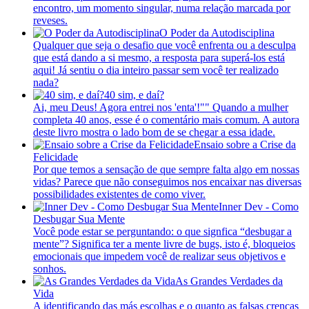
encontro, um momento singular, numa relação marcada por
reveses.
O Poder da Autodisciplina
Qualquer que seja o desafio que você enfrenta ou a desculpa
que está dando a si mesmo, a resposta para superá-los está
aqui! Já sentiu o dia inteiro passar sem você ter realizado
nada?
40 sim, e daí?
Ai, meu Deus! Agora entrei nos 'enta'!"" Quando a mulher
completa 40 anos, esse é o comentário mais comum. A autora
deste livro mostra o lado bom de se chegar a essa idade.
Ensaio sobre a Crise da
Felicidade
Por que temos a sensação de que sempre falta algo em nossas
vidas? Parece que não conseguimos nos encaixar nas diversas
possibilidades existentes de como viver.
Inner Dev - Como
Desbugar Sua Mente
Você pode estar se perguntando: o que signfica “desbugar a
mente”? Significa ter a mente livre de bugs, isto é, bloqueios
emocionais que impedem você de realizar seus objetivos e
sonhos.
As Grandes Verdades da
Vida
A identificando das más escolhas e o quanto as falsas crenças