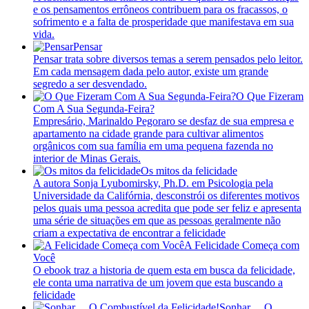
e os pensamentos errôneos contribuem para os fracassos, o
sofrimento e a falta de prosperidade que manifestava em sua
vida.
Pensar
Pensar trata sobre diversos temas a serem pensados pelo leitor.
Em cada mensagem dada pelo autor, existe um grande
segredo a ser desvendado.
O Que Fizeram
Com A Sua Segunda-Feira?
Empresário, Marinaldo Pegoraro se desfaz de sua empresa e
apartamento na cidade grande para cultivar alimentos
orgânicos com sua família em uma pequena fazenda no
interior de Minas Gerais.
Os mitos da felicidade
A autora Sonja Lyubomirsky, Ph.D. em Psicologia pela
Universidade da Califórnia, desconstrói os diferentes motivos
pelos quais uma pessoa acredita que pode ser feliz e apresenta
uma série de situações em que as pessoas geralmente não
criam a expectativa de encontrar a felicidade
A Felicidade Começa com
Você
O ebook traz a historia de quem esta em busca da felicidade,
ele conta uma narrativa de um jovem que esta buscando a
felicidade
Sonhar… O