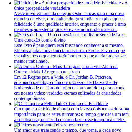
Felicidade - A
única prosperidade verdadeira
Neste novo volume da coleção Osho - dicas para uma nova
maneira de viver, o reconhecido guru indiano explica que a
felicidade é uma qualidade interior, enquanto o prazer é uma
manifestação exterior, que só existe no mundo material.
Seres de Luz –
Uma conexão com o divino
Este livro é para quem está buscando conhecer a si mesmo.
Ele nos ajuda a nos conectarmos com a Fonte. Faz com que
visualizemos o que temos de bom ou o que ainda precisa ser
melhor trabalhado.
Além da
Ordem - Mais 12 regras para a vida
Em 12 Regras para a Vida, o Dr. Jordan B. Peterson,
aclamado psicólogo clínico e professor de Harvard e da
Universidade de Toronto, ofereceu um antídoto para o caos
em nossas vidas: verdades eternas aplicadas às ansiedades
contemporâneas.
O Tempo e a Felicidade
O tempo e a felicidade aborda com leveza dois temas de suma
importância para os seres humanos: o tempo que cada um tem
a sua disposição na vida e como fazer esse tempo mais feliz.
Felizes novamente
Um amor que transcende o tempo, que torna, a cada novo