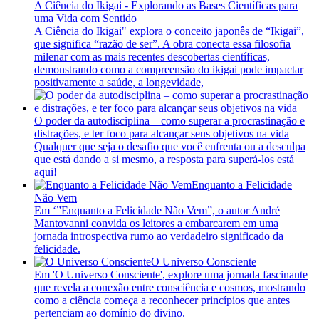
A Ciência do Ikigai - Explorando as Bases Científicas para
uma Vida com Sentido
A Ciência do Ikigai" explora o conceito japonês de “Ikigai”,
que significa “razão de ser”. A obra conecta essa filosofia
milenar com as mais recentes descobertas científicas,
demonstrando como a compreensão do ikigai pode impactar
positivamente a saúde, a longevidade,
O poder da autodisciplina – como superar a procrastinação e
distrações, e ter foco para alcançar seus objetivos na vida
Qualquer que seja o desafio que você enfrenta ou a desculpa
que está dando a si mesmo, a resposta para superá-los está
aqui!
Enquanto a Felicidade
Não Vem
Em ‘”Enquanto a Felicidade Não Vem”, o autor André
Mantovanni convida os leitores a embarcarem em uma
jornada introspectiva rumo ao verdadeiro significado da
felicidade.
O Universo Consciente
Em 'O Universo Consciente', explore uma jornada fascinante
que revela a conexão entre consciência e cosmos, mostrando
como a ciência começa a reconhecer princípios que antes
pertenciam ao domínio do divino.