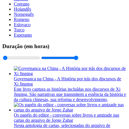
Coreano
Holandês
Norueguês
Romeno
Eslovaco
Turco
Esperanto
Duração (em horas)
Governança na China - A História por trás dos discursos de
Xi Jinping
Este livro captura as histórias incluídas nos discursos de Xi
Jinping. São narrativas que transmitem a essência da história e
da cultura chinesas, sua reforma e desenvolvimento,
Os papéis do editor - conversas sobre livros e amizade nas
cartas do arquivo de Jorge Zahar
Nesta antologia de cartas, selecionadas do arquivo de