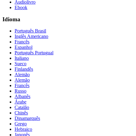
Audiolivro
Ebook
Idioma
Português Brasil
Inglês Americano
Francês
Espanhol
Português Portugual
Italiano
Sueco
Finlandês
Alemão
Alemão
Francês
Russo
Albanês
Árabe
Catalão
Chinês
Dinamarquês
Grego
Hebraico
Japonês