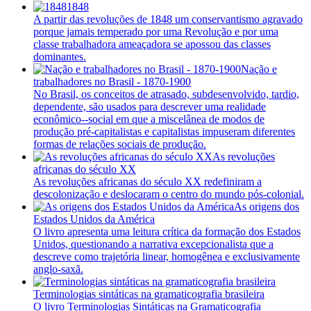
1848
A partir das revoluções de 1848 um conservantismo agravado
porque jamais temperado por uma Revolução e por uma
classe trabalhadora ameaçadora se apossou das classes
dominantes.
Nação e
trabalhadores no Brasil - 1870-1900
No Brasil, os conceitos de atrasado, subdesenvolvido, tardio,
dependente, são usados para descrever uma realidade
econômico--social em que a miscelânea de modos de
produção pré-capitalistas e capitalistas impuseram diferentes
formas de relações sociais de produção.
As revoluções
africanas do século XX
As revoluções africanas do século XX redefiniram a
descolonização e deslocaram o centro do mundo pós-colonial.
As origens dos
Estados Unidos da América
O livro apresenta uma leitura crítica da formação dos Estados
Unidos, questionando a narrativa excepcionalista que a
descreve como trajetória linear, homogênea e exclusivamente
anglo-saxã.
Terminologias sintáticas na gramaticografia brasileira
O livro Terminologias Sintáticas na Gramaticografia