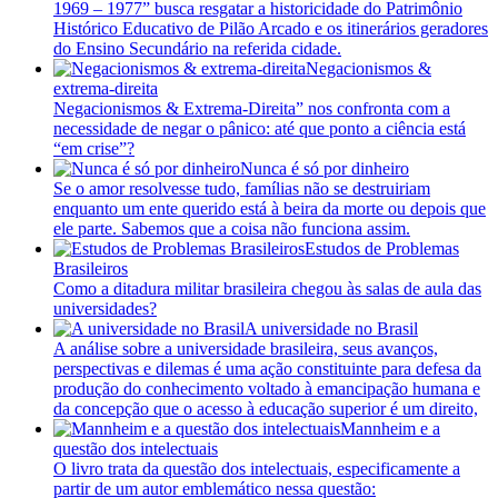
1969 – 1977” busca resgatar a historicidade do Patrimônio
Histórico Educativo de Pilão Arcado e os itinerários geradores
do Ensino Secundário na referida cidade.
Negacionismos &
extrema-direita
Negacionismos & Extrema-Direita” nos confronta com a
necessidade de negar o pânico: até que ponto a ciência está
“em crise”?
Nunca é só por dinheiro
Se o amor resolvesse tudo, famílias não se destruiriam
enquanto um ente querido está à beira da morte ou depois que
ele parte. Sabemos que a coisa não funciona assim.
Estudos de Problemas
Brasileiros
Como a ditadura militar brasileira chegou às salas de aula das
universidades?
A universidade no Brasil
A análise sobre a universidade brasileira, seus avanços,
perspectivas e dilemas é uma ação constituinte para defesa da
produção do conhecimento voltado à emancipação humana e
da concepção que o acesso à educação superior é um direito,
Mannheim e a
questão dos intelectuais
O livro trata da questão dos intelectuais, especificamente a
partir de um autor emblemático nessa questão: