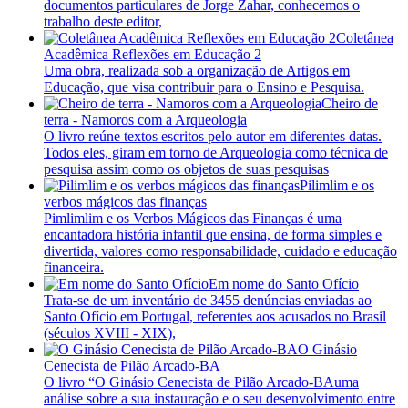
documentos particulares de Jorge Zahar, conhecemos o
trabalho deste editor,
Coletânea
Acadêmica Reflexões em Educação 2
Uma obra, realizada sob a organização de Artigos em
Educação, que visa contribuir para o Ensino e Pesquisa.
Cheiro de
terra - Namoros com a Arqueologia
O livro reúne textos escritos pelo autor em diferentes datas.
Todos eles, giram em torno de Arqueologia como técnica de
pesquisa assim como os objetos de suas pesquisas
Pilimlim e os
verbos mágicos das finanças
Pimlimlim e os Verbos Mágicos das Finanças é uma
encantadora história infantil que ensina, de forma simples e
divertida, valores como responsabilidade, cuidado e educação
financeira.
Em nome do Santo Ofício
Trata-se de um inventário de 3455 denúncias enviadas ao
Santo Ofício em Portugal, referentes aos acusados no Brasil
(séculos XVIII - XIX),
O Ginásio
Cenecista de Pilão Arcado-BA
O livro “O Ginásio Cenecista de Pilão Arcado-BAuma
análise sobre a sua instauração e o seu desenvolvimento entre