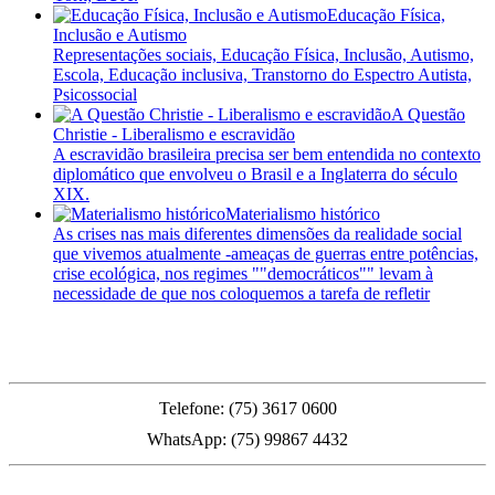
Educação Física,
Inclusão e Autismo
Representações sociais, Educação Física, Inclusão, Autismo,
Escola, Educação inclusiva, Transtorno do Espectro Autista,
Psicossocial
A Questão
Christie - Liberalismo e escravidão
A escravidão brasileira precisa ser bem entendida no contexto
diplomático que envolveu o Brasil e a Inglaterra do século
XIX.
Materialismo histórico
As crises nas mais diferentes dimensões da realidade social
que vivemos atualmente -ameaças de guerras entre potências,
crise ecológica, nos regimes ""democráticos"" levam à
necessidade de que nos coloquemos a tarefa de refletir
PMFS
Telefone: (75) 3617 0600
WhatsApp: (75) 99867 4432