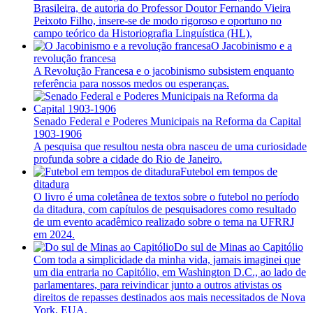
Brasileira, de autoria do Professor Doutor Fernando Vieira
Peixoto Filho, insere-se de modo rigoroso e oportuno no
campo teórico da Historiografia Linguística (HL),
O Jacobinismo e a
revolução francesa
A Revolução Francesa e o jacobinismo subsistem enquanto
referência para nossos medos ou esperanças.
Senado Federal e Poderes Municipais na Reforma da Capital
1903-1906
A pesquisa que resultou nesta obra nasceu de uma curiosidade
profunda sobre a cidade do Rio de Janeiro.
Futebol em tempos de
ditadura
O livro é uma coletânea de textos sobre o futebol no período
da ditadura, com capítulos de pesquisadores como resultado
de um evento acadêmico realizado sobre o tema na UFRRJ
em 2024.
Do sul de Minas ao Capitólio
Com toda a simplicidade da minha vida, jamais imaginei que
um dia entraria no Capitólio, em Washington D.C., ao lado de
parlamentares, para reivindicar junto a outros ativistas os
direitos de repasses destinados aos mais necessitados de Nova
York, EUA.