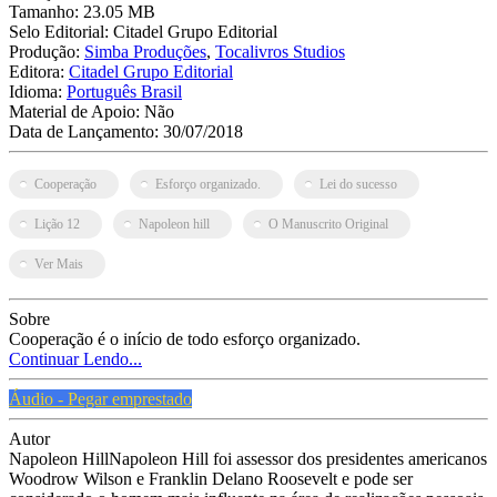
Tamanho:
23.05 MB
Selo Editorial:
Citadel Grupo Editorial
Produção:
Simba Produções
,
Tocalivros Studios
Editora:
Citadel Grupo Editorial
Idioma:
Português Brasil
Material de Apoio:
Não
Data de Lançamento:
30/07/2018
Cooperação
Esforço organizado.
Lei do sucesso
Lição 12
Napoleon hill
O Manuscrito Original
Ver Mais
Sobre
Cooperação é o início de todo esforço organizado.
Continuar Lendo...
Áudio - Pegar emprestado
Autor
Napoleon HillNapoleon Hill foi assessor dos presidentes americanos
Woodrow Wilson e Franklin Delano Roosevelt e pode ser