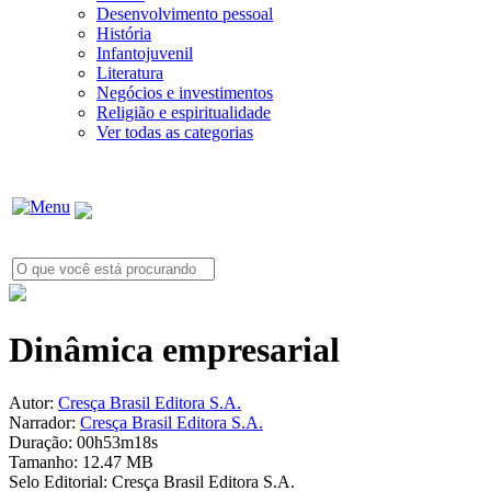
Desenvolvimento pessoal
História
Infantojuvenil
Literatura
Negócios e investimentos
Religião e espiritualidade
Ver todas as categorias
Dinâmica empresarial
Autor:
Cresça Brasil Editora S.A.
Narrador:
Cresça Brasil Editora S.A.
Duração:
00h53m18s
Tamanho:
12.47 MB
Selo Editorial:
Cresça Brasil Editora S.A.