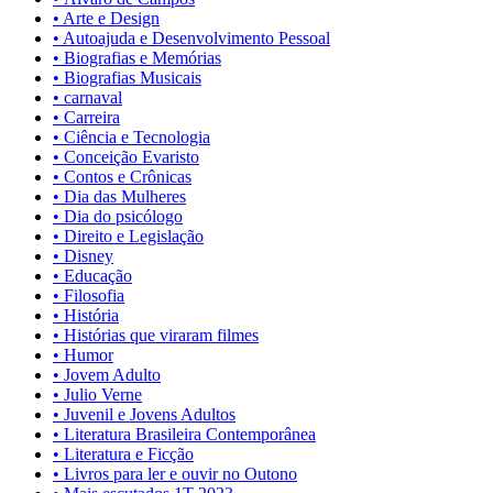
• Arte e Design
• Autoajuda e Desenvolvimento Pessoal
• Biografias e Memórias
• Biografias Musicais
• carnaval
• Carreira
• Ciência e Tecnologia
• Conceição Evaristo
• Contos e Crônicas
• Dia das Mulheres
• Dia do psicólogo
• Direito e Legislação
• Disney
• Educação
• Filosofia
• História
• Histórias que viraram filmes
• Humor
• Jovem Adulto
• Julio Verne
• Juvenil e Jovens Adultos
• Literatura Brasileira Contemporânea
• Literatura e Ficção
• Livros para ler e ouvir no Outono