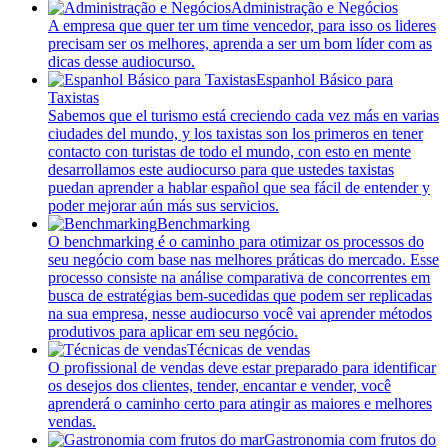
Administração e Negócios
A empresa que quer ter um time vencedor, para isso os lideres
precisam ser os melhores, aprenda a ser um bom líder com as
dicas desse audiocurso.
Espanhol Básico para
Taxistas
Sabemos que el turismo está creciendo cada vez más en varias
ciudades del mundo, y los taxistas son los primeros en tener
contacto con turistas de todo el mundo, con esto en mente
desarrollamos este audiocurso para que ustedes taxistas
puedan aprender a hablar español que sea fácil de entender y
poder mejorar aún más sus servicios.
Benchmarking
O benchmarking é o caminho para otimizar os processos do
seu negócio com base nas melhores práticas do mercado. Esse
processo consiste na análise comparativa de concorrentes em
busca de estratégias bem-sucedidas que podem ser replicadas
na sua empresa, nesse audiocurso você vai aprender métodos
produtivos para aplicar em seu negócio.
Técnicas de vendas
O profissional de vendas deve estar preparado para identificar
os desejos dos clientes, tender, encantar e vender, você
aprenderá o caminho certo para atingir as maiores e melhores
vendas.
Gastronomia com frutos do