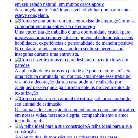
em seu estado natural, em muitos casos após o
descongelamento é até impossível adivinhar que o alimento
esteve congelado.
Como se
comportar em uma entrevista de emprego
Uma entrevista de trabalho é uma oportunidade crucial para
impressionar um empregador em potencial e demonstrar suas
habilidades, experiências e personalidade de maneira positiva.
No entanto, muitas pessoas podem sentir-se nervosas ou
inseguras durante uma entrevista.
Como fazer texturas em
paredes
A aplicação de texturas em parede até pouco tempo atrás era
uma técnica dominada por poucos, atualmente esse trabalho
visando a decoração da sua casa pode ser realizado por
qualquer pessoa que siga corretamente os procedimentos de
texturização.
Como cuidar do
seu animal de estimação
Os animais de estimação desempenham um papel significativo
em nossas vidas, trazendo alegria, companheirismo e amor
incondicional.
A telha ideal para a sua
construção
Ao longo dos últimos séculos as coberturas das casas