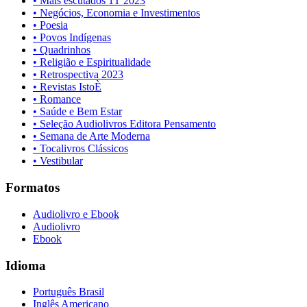
• Mais escutados 1T 2023
• Negócios, Economia e Investimentos
• Poesia
• Povos Indígenas
• Quadrinhos
• Religião e Espiritualidade
• Retrospectiva 2023
• Revistas IstoÈ
• Romance
• Saúde e Bem Estar
• Seleção Audiolivros Editora Pensamento
• Semana de Arte Moderna
• Tocalivros Clássicos
• Vestibular
Formatos
Audiolivro e Ebook
Audiolivro
Ebook
Idioma
Português Brasil
Inglês Americano