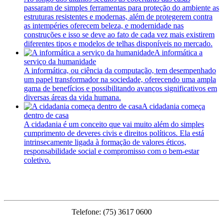
passaram de simples ferramentas para proteção do ambiente as
estruturas resistentes e modernas, além de protegerem contra
as intempéries oferecem beleza, e modernidade nas
construções e isso se deve ao fato de cada vez mais existirem
diferentes tipos e modelos de telhas disponíveis no mercado.
A informática a
serviço da humanidade
A informática, ou ciência da computação, tem desempenhado
um papel transformador na sociedade, oferecendo uma ampla
gama de benefícios e possibilitando avanços significativos em
diversas áreas da vida humana.
A cidadania começa
dentro de casa
A cidadania é um conceito que vai muito além do simples
cumprimento de deveres civis e direitos políticos. Ela está
intrinsecamente ligada à formação de valores éticos,
responsabilidade social e compromisso com o bem-estar
coletivo.
PMFS
Telefone: (75) 3617 0600