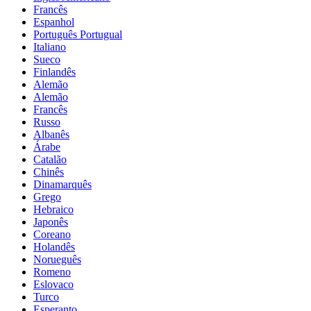
Francês
Espanhol
Português Portugual
Italiano
Sueco
Finlandês
Alemão
Alemão
Francês
Russo
Albanês
Árabe
Catalão
Chinês
Dinamarquês
Grego
Hebraico
Japonês
Coreano
Holandês
Norueguês
Romeno
Eslovaco
Turco
Esperanto