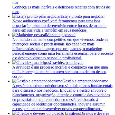
mar
Conheça as mais incríveis e deliciosas receitas com frutos do
mar.
Esteja pronto para negociar
Nesse audiocurso você verá ferramentas para uma boa
negociação, obtendo desenvolvimento e lucros de maneira
geral em sua vida e também em seus negócios.
Marketing pessoal
No mundo altamente competitivo em que vivemos, onde as
interações sociais e profissionais são cada vez mais
influenciadas pela imagem que projetamos, o marketing
pessoal emerge como uma ferramenta essencial para o sucesso
e o desenvolvimento pessoal e profissional.
Gravidez para leigos
A gravidez é um processo incrível e complexo em que uma
mulher carrega e nutre um novo ser humano dentro de seu
corpo.
Gestão e empreendedorismo
A gestão e o empreendedorismo são dois pilares fundamentais
para o sucesso nos negócios. Enquanto a gestão envolve o
planejamento, organização, direção e controle das atividades
empresariais, o empreendedorismo está relacionado à
capacidade de identificar oportunidades, inovar e assumir
riscos para criar e desenvolver novos empreendimentos.
Direitos e deveres