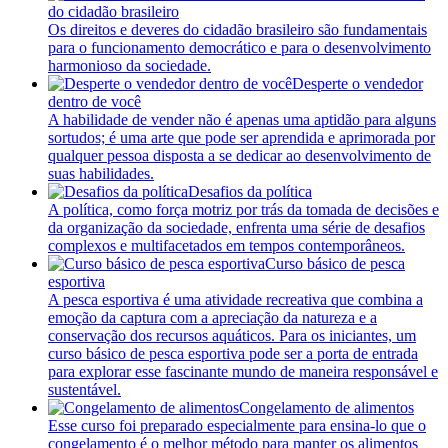
do cidadão brasileiro
Os direitos e deveres do cidadão brasileiro são fundamentais
para o funcionamento democrático e para o desenvolvimento
harmonioso da sociedade.
Desperte o vendedor
dentro de você
A habilidade de vender não é apenas uma aptidão para alguns
sortudos; é uma arte que pode ser aprendida e aprimorada por
qualquer pessoa disposta a se dedicar ao desenvolvimento de
suas habilidades.
Desafios da política
A política, como força motriz por trás da tomada de decisões e
da organização da sociedade, enfrenta uma série de desafios
complexos e multifacetados em tempos contemporâneos.
Curso básico de pesca
esportiva
A pesca esportiva é uma atividade recreativa que combina a
emoção da captura com a apreciação da natureza e a
conservação dos recursos aquáticos. Para os iniciantes, um
curso básico de pesca esportiva pode ser a porta de entrada
para explorar esse fascinante mundo de maneira responsável e
sustentável.
Congelamento de alimentos
Esse curso foi preparado especialmente para ensina-lo que o
congelamento é o melhor método para manter os alimentos