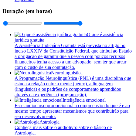
Duração (em horas)
O que é assistência
jurídica gratuita
A Assistência Judiciária Gratuita está prevista no artigo 5o,
inciso LXXIV da Constituição Federal, que atribui ao Estado
a obrigação de garantir que a pessoa com poucos recursos
financeiros tenha acesso a um advogado, sem ter que arcar
com o custo de sua contratação.
Neurolinguistica
A Programação Neurolinguística (PNL) é uma disciplina que
estuda a relação entre a mente (neuro), a linguagem
(linguística) e os padrões de comportamento aprendidos
através da experiência (programação).
Inteligência emocional
Esse audiocurso proporcionará a compreensão do que é e ao
mesmo tempo apresentar mecanismos que contribuirão para
seu desenvolvimento.
Astrologia
Conheça mais sobre o audiolivro sobre o básico de
Astrologia.