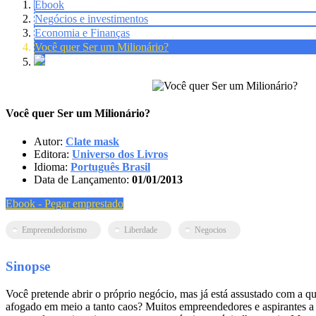
Ebook
Negócios e investimentos
Economia e Finanças
Você quer Ser um Milionário?
Você quer Ser um Milionário?
Autor:
Clate mask
Editora:
Universo dos Livros
Idioma:
Português Brasil
Data de Lançamento:
01/01/2013
Ebook - Pegar emprestado
Empreendedorismo
Liberdade
Negocios
Sinopse
Você pretende abrir o próprio negócio, mas já está assustado com a qu
afogado em meio a tanto caos? Muitos empreendedores e aspirantes a 