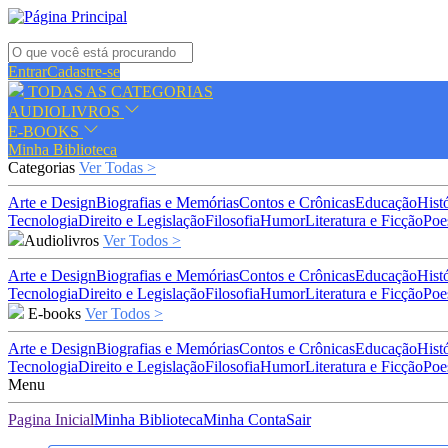
Entrar
Cadastre-se
TODAS AS CATEGORIAS
AUDIOLIVROS
E-BOOKS
Minha Biblioteca
Categorias
Ver Todas >
Arte e Design
Biografias e Memórias
Contos e Crônicas
Educação
Hist
Tecnologia
Direito e Legislação
Filosofia
Humor
Literatura e Ficção
Poe
Audiolivros
Ver Todos >
Arte e Design
Biografias e Memórias
Contos e Crônicas
Educação
Hist
Tecnologia
Direito e Legislação
Filosofia
Humor
Literatura e Ficção
Poe
E-books
Ver Todos >
Arte e Design
Biografias e Memórias
Contos e Crônicas
Educação
Hist
Tecnologia
Direito e Legislação
Filosofia
Humor
Literatura e Ficção
Poe
Menu
Pagina Inicial
Minha Biblioteca
Minha Conta
Sair