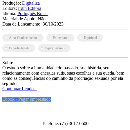
Produção:
Digitaliza
Editora:
Irdin Editora
Idioma:
Português Brasil
Material de Apoio:
Não
Data de Lançamento:
30/10/2023
Auto-Conhecimento.
Esoterismo
Espiritual
Espiritualidade
Espiritualismo
Sobre
O estudo sobre a humanidade do passado, sua história, seu
relacionamento com energias sutis, suas escolhas e sua queda, bem
como as consequências do caminho da procriação sexuada por ela
seguido
Continuar Lendo...
Ebook - Pegar emprestado
PMFS
Telefone: (75) 3617 0600