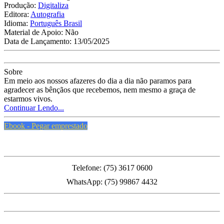
Produção:
Digitaliza
Editora:
Autografia
Idioma:
Português Brasil
Material de Apoio:
Não
Data de Lançamento:
13/05/2025
Sobre
Em meio aos nossos afazeres do dia a dia não paramos para
agradecer as bênçãos que recebemos, nem mesmo a graça de
estarmos vivos.
Continuar Lendo...
Ebook - Pegar emprestado
PMFS
Telefone: (75) 3617 0600
WhatsApp: (75) 99867 4432