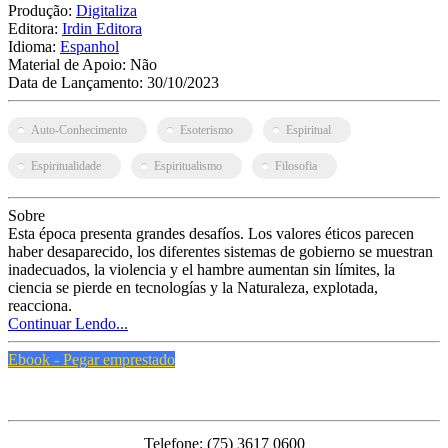
Produção:
Digitaliza
Editora:
Irdin Editora
Idioma:
Espanhol
Material de Apoio:
Não
Data de Lançamento:
30/10/2023
Auto-Conhecimento
Esoterismo
Espiritual
Espiritualidade
Espiritualismo
Filosofia
Sobre
Esta época presenta grandes desafíos. Los valores éticos parecen
haber desaparecido, los diferentes sistemas de gobierno se muestran
inadecuados, la violencia y el hambre aumentan sin límites, la
ciencia se pierde en tecnologías y la Naturaleza, explotada,
reacciona.
Continuar Lendo...
Ebook - Pegar emprestado
PMFS
Telefone: (75) 3617 0600