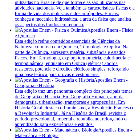
utilizadas no Brasil e de que forma elas são utilizadas nas
atividades nacionais. Veja também as características físicas e a
forma de vida dos moluscos e dos artrópodes. E mais:
conheça a mecânica hidrostática, a área da física que analisa
os aspectos dos fluidos em repouso.
Apostilas Enem - Física
e Química
Esta edição reúne conteúdos essenciais de Ciências da
Natureza, com foco em Química, Termologia e Óptica. Na
parte de Química, apresenta matéria, substância e estados
físicos. Em Termologia, explora termometria, calorimetria e
termodinâmica, enquanto em Óptica (elétrica) aborda
resistores, potência e circuitos elétricos simples, reforçando
uma base teórica para provas e vestibulares.
Apostilas Enem -
Geografia e História
Esta edição traz um panorama completo dos principais temas
de Geografia e História. Em Geografia Humana, aborda
demografia, urbanização, transportes e agropecuária. Em
História Geral, destaca o Iluminismo, a Revolução Francesa e
a Revolução Industrial. Já na História do Brasil, revisita o
período pré-colonial, imperial e republicano, reforçando o
aprendizado para experiências e estudos.
Apostilas Enem -
Matemática e Biologia