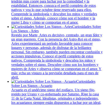
tendrán más coraje para luchar por la comodidad y la
estabilidad. Entonces, conozca el perfil completo de estos
nativos y vea lo que octubre tiene reservado para ellos.
Comprende la simbología y descubre los mitos y verdades
sobre el signo. Además, conoce cómo son el hombre y la
mujer Libra y cómo se comportan en el amor.
Curiosidades Sobre
Los Signos - Aries
Regido por Marte, Aries es decisivo, centrado, un gran líder y
un gran guerrero. Con la presencia del Astro-Rei en el signo,
Aries experimentará un período favorable para conocer
lugares y personas, además de disfrutar de la brillantez
personal. Sin embargo, también pueden encontrar confusión y
acciones impulsivas. Conoce el perfil completo de estos
nativos. Comprenda la simbología y descubra los mitos y
verdades sobre el signo. Descubre cómo son los hombres y
mujeres de Aries y observa cómo se comportan en el amor. Y
más: echa un vistazo a la previsión detallada para el mes de
abril.
Curiosidades
Sobre Los Signos - Acuario
Acuario es el undécimo signo del zodíaco. Un signo fijo,
regido por Urano y co-gobernado por Saturno. Rige la casa
11 de la Carta Natal. Idealistas, originales e independientes,
los acuarianos siempre están dispuestos a luchar por un ideal,