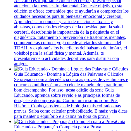
Así como es importante cuidar del cuerpo, prestar especial
atención a la mente es fundamental. Con este objetivo, esta
edición te ofrece contenidos que te ayudarán a comprender los
cuidados necesarios para tu bienestar emocional y cerebral.
Aprenderás a reconocer y salir de relaciones tóxicas y
abusivas, conocerás los riesgos de la obesidad para la salud
cerebral, descubrirás la importancia de la psiquiatría en el
diagnóstico, tratamiento y prevención de trastornos mentales,
comprenderás cómo el yoga puede aliviar los síntomas del
TDAH, y explorarás los beneficios del bálsamo de limón y el
voleibol para la salud física y mental. Además, te
presentaremos 6 actividades deportivas para disfrutar con
amigos.
Guia Educando - Domine a Lógica das Palavras e Cálculos
Se preparar com antecedência para as provas de vestibulares e
concursos públicos é uma excelente maneira de garantir um
bom desempenho. Por isso, nesta edição da série Guia
Educando, aprenda sobre revelo e as principais formas de
desgaste e decomposição. Confira um resumo sobre Pré-
História. Conheça os temas de biologia mais cobrados nas
provas. Saiba como calcular probabilidade. E mais: veja dicas
para manter o equilíbrio e a calma na hora da prova.
Guia
Educando – Preparação Completa para a Prova