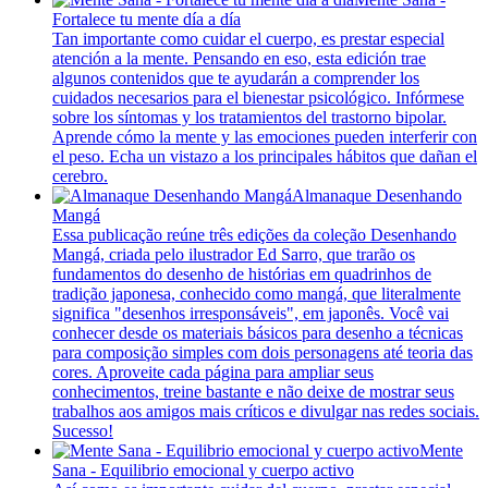
Fortalece tu mente día a día
Tan importante como cuidar el cuerpo, es prestar especial
atención a la mente. Pensando en eso, esta edición trae
algunos contenidos que te ayudarán a comprender los
cuidados necesarios para el bienestar psicológico. Infórmese
sobre los síntomas y los tratamientos del trastorno bipolar.
Aprende cómo la mente y las emociones pueden interferir con
el peso. Echa un vistazo a los principales hábitos que dañan el
cerebro.
Almanaque Desenhando
Mangá
Essa publicação reúne três edições da coleção Desenhando
Mangá, criada pelo ilustrador Ed Sarro, que trarão os
fundamentos do desenho de histórias em quadrinhos de
tradição japonesa, conhecido como mangá, que literalmente
significa "desenhos irresponsáveis", em japonês. Você vai
conhecer desde os materiais básicos para desenho a técnicas
para composição simples com dois personagens até teoria das
cores. Aproveite cada página para ampliar seus
conhecimentos, treine bastante e não deixe de mostrar seus
trabalhos aos amigos mais críticos e divulgar nas redes sociais.
Sucesso!
Mente
Sana - Equilibrio emocional y cuerpo activo