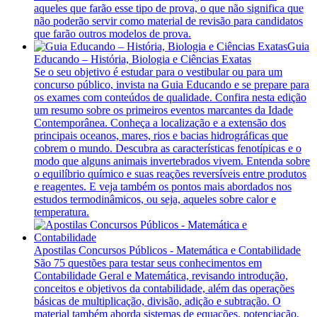
aqueles que farão esse tipo de prova, o que não significa que
não poderão servir como material de revisão para candidatos
que farão outros modelos de prova.
Guia
Educando – História, Biologia e Ciências Exatas
Se o seu objetivo é estudar para o vestibular ou para um
concurso público, invista na Guia Educando e se prepare para
os exames com conteúdos de qualidade. Confira nesta edição
um resumo sobre os primeiros eventos marcantes da Idade
Contemporânea. Conheça a localização e a extensão dos
principais oceanos, mares, rios e bacias hidrográficas que
cobrem o mundo. Descubra as características fenotípicas e o
modo que alguns animais invertebrados vivem. Entenda sobre
o equilíbrio químico e suas reações reversíveis entre produtos
e reagentes. E veja também os pontos mais abordados nos
estudos termodinâmicos, ou seja, aqueles sobre calor e
temperatura.
Apostilas Concursos Públicos - Matemática e Contabilidade
São 75 questões para testar seus conhecimentos em
Contabilidade Geral e Matemática, revisando introdução,
conceitos e objetivos da contabilidade, além das operações
básicas de multiplicação, divisão, adição e subtração. O
material também aborda sistemas de equações, potenciação,