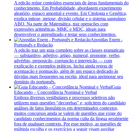
A edição reúne conteúdos essenciais de áreas fundamentais do
conhecimento. Em Probabilidade, abordagem experimento
aleatório, espaço amostral e evento. Em Citologia e Genética,
explica mitose, meiose, divisão celular e o sistema sanguíneo
ABO. Na parte de Matemática, traz operações com
expressões aritméticas, MMC e MDC, ideais para
desenvolver o aprendizado e testar seus conhecimentos.
Apostilas Enem -
Português e Redação
A edição traz um guia completo sobre as classes gramaticais
— substantivo, adjetivo, artigo, numeral, pronome, verbo,
advérbio, preposição, conjunção e interjeição — com
explicação e exemplos práticos. Inclui ainda regras de
acentuação e pontuação, além de um espaço dedicado às
dúvidas mais frequentes na escrita, ideal para aprimorar seu
domínio do português.
Guia
Educando – Concordância Nominal e Verbal
Embora diversos vestibulares e processos seletivos não
utilizem mais questões "decorebas" e, solicitem do candidato
análises de fatos linguísticos em determinados contextos,
muitos concursos ainda se valem de questões que exige do
candidato conhecimentos da norma culta da língua geralmente
fora de qualquer contexto. Por esse motivo, as questões de
múltipla escolha e os exercícios a seguir visam auxiliar