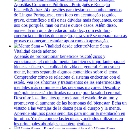
Apostilas Concursos Públicos - Português e Redação
Esta edição traz 24 questões para testar seus conhecimentos
de Língua Portuguesa, com foco em acentuação (agudo,
grave, circunflexo e til) e nas dúvidas mais frequentes, como
uso dos porquês, mau ou mal e outros casos. Além disso,
apresenta um guia de redação nota dez, com estrutura,
coerência e critérios de correção, para você se preparar para as
provas e começar a estudar agora rumo à aprovação.
Mente Sana –
Vitalidad desde adentro
Además de proporcionar beneficios psicológicos y
emocionales, el cuidado mental también es importante para el
bienestar físico y la calidad de vida en general. Con eso en
mente, hemos separado algunos contenidos sobre el tema.
Comprender cómo se relaciona el sistema endocrino con el
estrés. Vea los síntomas y tratamientos de las enfermedades
mentales más comunes en las personas mayores. Descubre
qué prácticas están indicadas para mejorar la salud cerebral.
Descubre los alimentos que mejoran el estado de ánimo y
promueven el aumento de las hormonas del bienestar. Echa un
vistazo a las ventajas de la danza para el cuerpo y la mente.
Aprende algunos pasos sencillos para incluir la meditación en
tu rutina. Y más: conoce las técnicas y métodos utilizados en
los principales abordajes psicoterapéuticos.
Mente Sana -