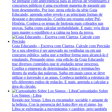
Se preparar com antecedência para as provas de vestibulares e
concursos públicos é uma excelente maneira de garantir um
bom desempenho. Por isso, nesta edição da série Guia
Educando, aprenda sobre revelo e as principais formas de
desgaste e decomposição. Confira um resumo sobre Pré-
História. Conheça os temas de biologia mais cobrados nas
provas. Saiba como calcular probabilidade. E mais: veja dicas
para manter o equilíbrio e a calma na hora da prova.
Guia Educando – Escreva com Clareza, Calcule com Precisão
Se o seu objetivo é ser aprovado no vestibular ou em um
concurso público, saiba que a melhor forma para alcançá-lo é
estudando. Pensando nisso, esta edição da Guia Educando
traz diversos conteúdos que te ajudarão nesse processo.
Confira o emprego de determinadas letras e terminações
dentro da grafia das palavras. Saiba em quais casos se deve
utilizar o travessão e as aspas. Conheça também a estrutura de
três diferentes estilos de redação. E mais: aprenda a calcular a
área do círculo.
Curiosidades Sobre
Los Signos - Libra
Regido por Venus, Libra es encantador, sociable y amante de
la belleza. Con la presencia del Astro-Rey en el signo, los
Libra se enfrentarán a movimientos y cambios, pero también