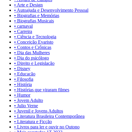
• Arte e Design
• Autoajuda e Desenvolvimento Pessoal
• Biografias e Memórias
• Biografias Musicais
• carnaval
• Carreira
• Ciência e Tecnologia
• Conceição Evaristo
• Contos e Crônicas
• Dia das Mulheres
• Dia do psicólogo
• Direito e Legislação
• Disney
• Educação
• Filosofia
• História
• Histórias que viraram filmes
• Humor
• Jovem Adulto
• Julio Verne
• Juvenil e Jovens Adultos
• Literatura Brasileira Contemporânea
• Literatura e Ficção
• Livros para ler e ouvir no Outono