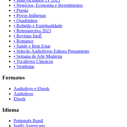
• Mais escutados 1T 2023
• Negócios, Economia e Investimentos
• Poesia
• Povos Indígenas
• Quadrinhos
• Religião e Espiritualidade
• Retrospectiva 2023
• Revistas IstoÈ
• Romance
• Saúde e Bem Estar
• Seleção Audiolivros Editora Pensamento
• Semana de Arte Moderna
• Tocalivros Clássicos
• Vestibular
Formatos
Audiolivro e Ebook
Audiolivro
Ebook
Idioma
Português Brasil
Inglês Americano