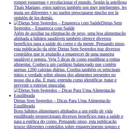
romper esquemas y revolucionar el mundo. Según la astróloga
Thaís Mariano, estos nativos también son muy inteligentes, les
gusta ser diferentes y no suelen preocuparse mucho por la
opinión de los demás.
Dietas Sem
Segredos – Emagreça com Saúde
Além de auxiliar na eliminação de peso, uma boa alimentação
alinhada a hábitos saudáveis também oferece diversos
benefícios para a saúde do corpo e da mente. Pensando nisso,
esta publicação da série Dietas Sem Segredos traz diversos
conteúdos que te ajudarão a emagrecer de uma maneira
saudável e segura. Veja 5 dicas de como equilibrar a rotina
alimentar. Conheça um cardápio balanceado que contém
apenas 1200 calorias diárias. Confira também os principais
mitos e verdade sobre alguns dos alimentos presentes no
nosso dia a dia. E mais: entenda como identificar, tratar e
prevenir o estresse muscular.
Dietas Sem Segredos – Dicas Para Uma Alimentação
Equilibrada
Bons hábitos alimentares alinhados a um estilo de vida
equilibrado proporcionam diversos benefícios para a saúde e
para a estética do corpo. Pensando nisso, esta publicação
trouxe diferentes conteúdos sobre emagrecimento seguro e