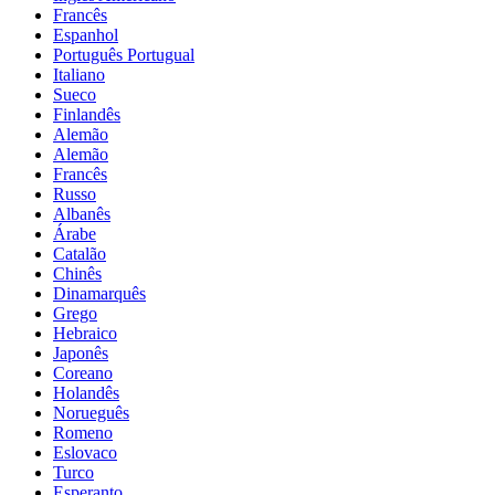
Francês
Espanhol
Português Portugual
Italiano
Sueco
Finlandês
Alemão
Alemão
Francês
Russo
Albanês
Árabe
Catalão
Chinês
Dinamarquês
Grego
Hebraico
Japonês
Coreano
Holandês
Norueguês
Romeno
Eslovaco
Turco
Esperanto