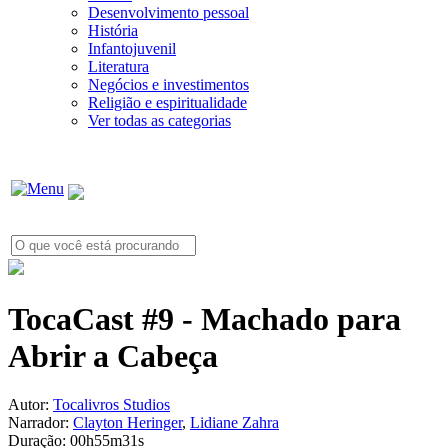
Desenvolvimento pessoal
História
Infantojuvenil
Literatura
Negócios e investimentos
Religião e espiritualidade
Ver todas as categorias
TocaCast #9 - Machado para
Abrir a Cabeça
Autor:
Tocalivros Studios
Narrador:
Clayton Heringer
,
Lidiane Zahra
Duração:
00h55m31s