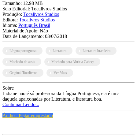
Tamanho:
12.98 MB
Selo Editorial:
Tocalivros Studios
Produção:
Tocalivros Studios
Editora:
Tocalivros Studios
Idioma:
Português Brasil
Material de Apoio:
Não
Data de Lançamento:
03/07/2018
Língua portuguesa
Literatura
Literatura brasileira
Machado de assis
Machado para Abrir a Cabeça
Original Tocalivros
Ver Mais
Sobre
Lidiane não é só professora da Língua Portuguesa, ela é uma
daquela apaixonadas por Literatura, e literatura boa.
Continuar Lendo...
Áudio - Pegar emprestado
PMFS