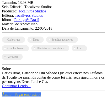
Tamanho:
13.93 MB
Selo Editorial:
Tocalivros Studios
Produção:
Tocalivros Studios
Editora:
Tocalivros Studios
Idioma:
Português Brasil
Material de Apoio:
Não
Data de Lançamento:
22/05/2018
Carlos ruas
Deus
Estúdios tocalivros
Graphic Novel
Histórias em quadrinhos
Luci
Ver Mais
Sobre
Carlos Ruas, Criador de Um Sábado Qualquer esteve nos Estúdios
da Tocalivros para nós contar de como foi criar seus quadrinhos e os
personagens Deus, Luci e Cia.
Continuar Lendo...
Áudio - Pegar emprestado
PMFS