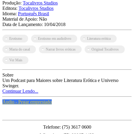
Produção:
Tocalivros Studios
Editora:
Tocalivros Studios
Idioma:
Português Brasil
Material de Apoio:
Não
Data de Lançamento:
10/04/2018
Erotismo
Erotismo em audiolivro
Literatura erótica
Maria do casal
Narrar livros eróticas
Original Tocalivros
Ver Mais
Sobre
Um Podcast para Maiores sobre Literatura Erótica e Universo
Swinger.
Continuar Lendo...
Áudio - Pegar emprestado
PMFS
Telefone: (75) 3617 0600