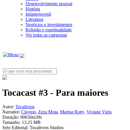
Desenvolvimento pessoal
História
Infantojuvenil
Literatura
Negócios e investimentos
Religião e espiritualidade
Ver todas as categorias
Tocacast #3 - Para maiores
Autor:
Tocalivros
Narrador:
Clayton
,
Zeza Mota
,
Marina Rotty
,
Viviane Vielo
Duração:
00h56m39s
Tamanho:
13.25 MB
Selo Editorial:
Tocalivros Studios