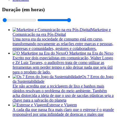
Duração (em horas)
Marketing e
Comunicação na era Pós-Digital
Uma nova era da sociedade de consumo está em curso,
transformando novamente as relações entre marcas e pessoas,
empresas e comunidades, gestores e colaboradores.
O Marketing na Era do Nexo
Escrito por dois especialistas em comunicação, Walter Longo
e Zé Luiz Tavares, o audiolivro trata de como utilizar as
ferramentas sem perder tempo e não deixar nada que seja útil
para o produto de lado.
Os 7 Erros do Jogo
da Sustentabilidade
Ele não acredita que a reciclagem de lixo e banhos mais
rápidos resolvam o problema do meio ambiente. Também
acha distorcida a ideia de que o uso de sacolas plásticas seja a
chave para a salvação do planeta
Estresse e Viagem
A cada dia que passa fica mais claro que o estresse é o grande
responsável por uma infinidade de doenças e males que