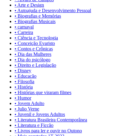
• Arte e Design
• Autoajuda e Desenvolvimento Pessoal
• Biografias e Memórias
• Biografias Musicais
• carnaval
• Carreira
• Ciência e Tecnologia
• Conceição Evaristo
• Contos e Crônicas
• Dia das Mulheres
• Dia do psicólogo
• Direito e Legislação
• Disney
• Educação
• Filosofia
• História
• Histórias que viraram filmes
• Humor
• Jovem Adulto
• Julio Verne
• Juvenil e Jovens Adultos
• Literatura Brasileira Contemporânea
• Literatura e Ficção
• Livros para ler e ouvir no Outono