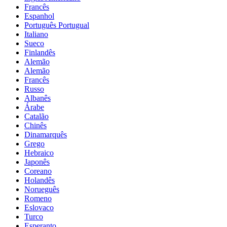
Francês
Espanhol
Português Portugual
Italiano
Sueco
Finlandês
Alemão
Alemão
Francês
Russo
Albanês
Árabe
Catalão
Chinês
Dinamarquês
Grego
Hebraico
Japonês
Coreano
Holandês
Norueguês
Romeno
Eslovaco
Turco
Esperanto