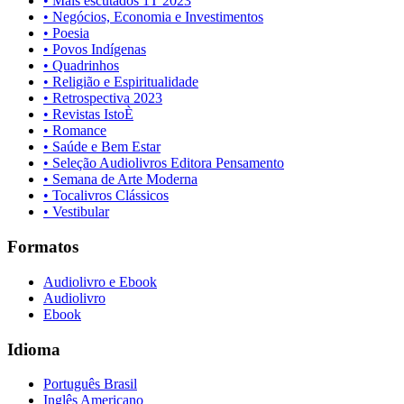
• Mais escutados 1T 2023
• Negócios, Economia e Investimentos
• Poesia
• Povos Indígenas
• Quadrinhos
• Religião e Espiritualidade
• Retrospectiva 2023
• Revistas IstoÈ
• Romance
• Saúde e Bem Estar
• Seleção Audiolivros Editora Pensamento
• Semana de Arte Moderna
• Tocalivros Clássicos
• Vestibular
Formatos
Audiolivro e Ebook
Audiolivro
Ebook
Idioma
Português Brasil
Inglês Americano