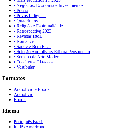
• Mais escutados 1T 2023
• Negócios, Economia e Investimentos
• Poesia
• Povos Indígenas
• Quadrinhos
• Religião e Espiritualidade
• Retrospectiva 2023
• Revistas IstoÈ
• Romance
• Saúde e Bem Estar
• Seleção Audiolivros Editora Pensamento
• Semana de Arte Moderna
• Tocalivros Clássicos
• Vestibular
Formatos
Audiolivro e Ebook
Audiolivro
Ebook
Idioma
Português Brasil
Inglês Americano