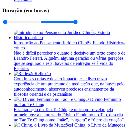
Duração (em horas)
Introdução ao Pensamento Jurídico Chinês, Estudo Histórico-
crítico
Não é difícil perceber o quanto é decisivo um texto como o de
Leandro Ferrari. Alguém, alguma geração ou várias gerações
que se seguirão a esta, haverão de entregar-se à vida do
Espírito.
Reflexão
Com frases curtas e de alto impacto, este livro traz a
experiência de um praticante de meditação que, na busca pelo
autoconhecimento, absorveu preciosos ensinamentos da
filosofia oriental e da psicanálise
O Divino Feminino
no Tao Te Ching
Esta tradução do Tao Te Ching é única por revelar pela
primeira vez a natureza do Divino Feminino no Tao, descrita
no Tao Te Ching como “mãe”, “virgem” e “útero da criação”.
I Ching, o Livro da Mutações