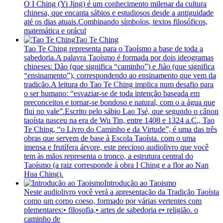
O I Ching (Yi Jing) é um conhecimento milenar da cultura
chinesa, que encanta sábios e estudiosos desde a antiguidade
até os dias atuais.Combinando símbolos, textos filosóficos,
matemática e orácul
Tao Te Ching
Tao Te Ching representa para o Taoísmo a base de toda a
sabedoria.A palavra Taoísmo é formada por dois ideogramas
chineses: Dào (que significa “caminho”) e Jiào (que significa
“ensinamento”), correspondendo ao ensinamento que vem da
tradição.A leitura do Tao Te Ching implica num desafio para
o ser humano: “esvaziar-se de toda intenção baseada em
preconceitos e tornar-se bondoso e natural, com o a água que
flui no vale”.Escrito pelo sábio Lao Tsé, que segundo o cânon
taoísta nasceu na era de Wu Tin, entre 1408 e 1324 a.C., Tao
Te Ching, “o Livro do Caminho e da Virtude”, é uma das três
obras que servem de base à Escola Taoísta. com o uma
imensa e frutífera árvore, este precioso audiolivro que você
tem às mãos representa o tronco, a estrutura central do
Taoísmo (a raiz corresponde à obra I Ching e a flor ao Nan
Hua Ching).
Introdução ao Taoismo
Neste audiolivro você verá a apresentação da Tradição Taoísta
como um corpo coeso, formado por várias vertentes com
plementares:• filosofia,• artes de sabedoria e• religião. o
caminho de