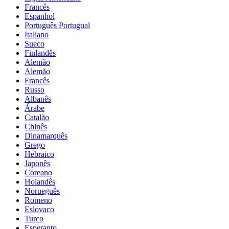
Francês
Espanhol
Português Portugual
Italiano
Sueco
Finlandês
Alemão
Alemão
Francês
Russo
Albanês
Árabe
Catalão
Chinês
Dinamarquês
Grego
Hebraico
Japonês
Coreano
Holandês
Norueguês
Romeno
Eslovaco
Turco
Esperanto