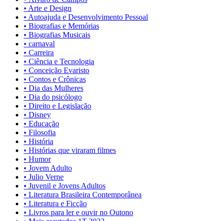
• Arte e Design
• Autoajuda e Desenvolvimento Pessoal
• Biografias e Memórias
• Biografias Musicais
• carnaval
• Carreira
• Ciência e Tecnologia
• Conceição Evaristo
• Contos e Crônicas
• Dia das Mulheres
• Dia do psicólogo
• Direito e Legislação
• Disney
• Educação
• Filosofia
• História
• Histórias que viraram filmes
• Humor
• Jovem Adulto
• Julio Verne
• Juvenil e Jovens Adultos
• Literatura Brasileira Contemporânea
• Literatura e Ficção
• Livros para ler e ouvir no Outono