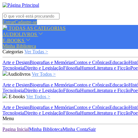
Entrar
Cadastre-se
TODAS AS CATEGORIAS
AUDIOLIVROS
E-BOOKS
Minha Biblioteca
Categorias
Ver Todas >
Arte e Design
Biografias e Memórias
Contos e Crônicas
Educação
Hist
Tecnologia
Direito e Legislação
Filosofia
Humor
Literatura e Ficção
Poe
Audiolivros
Ver Todos >
Arte e Design
Biografias e Memórias
Contos e Crônicas
Educação
Hist
Tecnologia
Direito e Legislação
Filosofia
Humor
Literatura e Ficção
Poe
E-books
Ver Todos >
Arte e Design
Biografias e Memórias
Contos e Crônicas
Educação
Hist
Tecnologia
Direito e Legislação
Filosofia
Humor
Literatura e Ficção
Poe
Menu
Pagina Inicial
Minha Biblioteca
Minha Conta
Sair