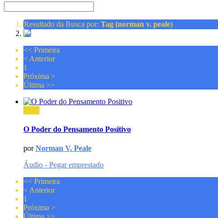
Resultado da Busca por:
Tag (norman v. peale)
<<
Primeira
<
Anterior
1
Próxima
>
Última
>>
ouvir
O Poder do Pensamento Positivo
por
Norman V. Peale
Áudio - Pegar emprestado
<<
Primeira
<
Anterior
1
Próxima
>
Última
>>