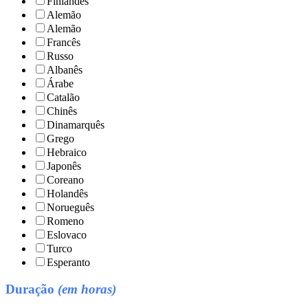
Finlandês
Alemão
Alemão
Francês
Russo
Albanês
Árabe
Catalão
Chinês
Dinamarquês
Grego
Hebraico
Japonês
Coreano
Holandês
Norueguês
Romeno
Eslovaco
Turco
Esperanto
Duração
(em horas)