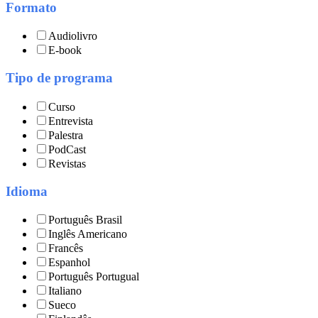
Formato
Audiolivro
E-book
Tipo de programa
Curso
Entrevista
Palestra
PodCast
Revistas
Idioma
Português Brasil
Inglês Americano
Francês
Espanhol
Português Portugual
Italiano
Sueco