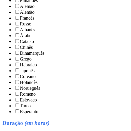
Finlandês
Alemão
Alemão
Francês
Russo
Albanês
Árabe
Catalão
Chinês
Dinamarquês
Grego
Hebraico
Japonês
Coreano
Holandês
Norueguês
Romeno
Eslovaco
Turco
Esperanto
Duração
(em horas)