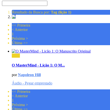
Resultado da Busca por:
Tag (lição 1)
<<
Primeira
<
Anterior
1
Próxima
>
Última
>>
ouvir
O MasterMind - Lição 1: O M...
por
Napoleon Hill
Áudio - Pegar emprestado
<<
Primeira
<
Anterior
1
Próxima
>
Última
>>