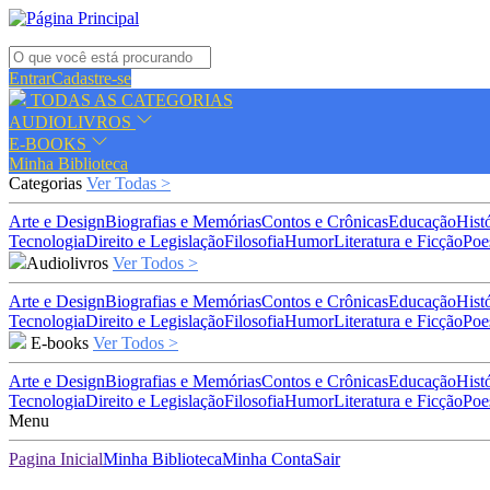
Entrar
Cadastre-se
TODAS AS CATEGORIAS
AUDIOLIVROS
E-BOOKS
Minha Biblioteca
Categorias
Ver Todas >
Arte e Design
Biografias e Memórias
Contos e Crônicas
Educação
Hist
Tecnologia
Direito e Legislação
Filosofia
Humor
Literatura e Ficção
Poe
Audiolivros
Ver Todos >
Arte e Design
Biografias e Memórias
Contos e Crônicas
Educação
Hist
Tecnologia
Direito e Legislação
Filosofia
Humor
Literatura e Ficção
Poe
E-books
Ver Todos >
Arte e Design
Biografias e Memórias
Contos e Crônicas
Educação
Hist
Tecnologia
Direito e Legislação
Filosofia
Humor
Literatura e Ficção
Poe
Menu
Pagina Inicial
Minha Biblioteca
Minha Conta
Sair