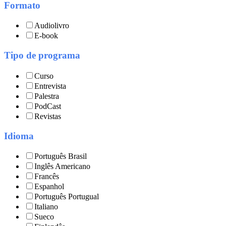
Formato
Audiolivro
E-book
Tipo de programa
Curso
Entrevista
Palestra
PodCast
Revistas
Idioma
Português Brasil
Inglês Americano
Francês
Espanhol
Português Portugual
Italiano
Sueco