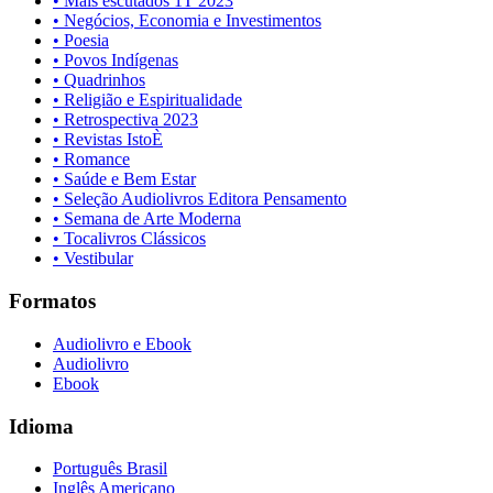
• Mais escutados 1T 2023
• Negócios, Economia e Investimentos
• Poesia
• Povos Indígenas
• Quadrinhos
• Religião e Espiritualidade
• Retrospectiva 2023
• Revistas IstoÈ
• Romance
• Saúde e Bem Estar
• Seleção Audiolivros Editora Pensamento
• Semana de Arte Moderna
• Tocalivros Clássicos
• Vestibular
Formatos
Audiolivro e Ebook
Audiolivro
Ebook
Idioma
Português Brasil
Inglês Americano