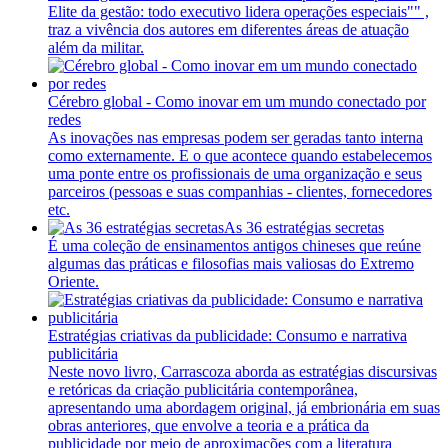
Elite da gestão: todo executivo lidera operações especiais"" ,
traz a vivência dos autores em diferentes áreas de atuação
além da militar.
Cérebro global - Como inovar em um mundo conectado por
redes
As inovações nas empresas podem ser geradas tanto interna
como externamente. E o que acontece quando estabelecemos
uma ponte entre os profissionais de uma organização e seus
parceiros (pessoas e suas companhias - clientes, fornecedores
etc.
As 36 estratégias secretas
É uma coleção de ensinamentos antigos chineses que reúne
algumas das práticas e filosofias mais valiosas do Extremo
Oriente.
Estratégias criativas da publicidade: Consumo e narrativa
publicitária
Neste novo livro, Carrascoza aborda as estratégias discursivas
e retóricas da criação publicitária contemporânea,
apresentando uma abordagem original, já embrionária em suas
obras anteriores, que envolve a teoria e a prática da
publicidade por meio de aproximações com a literatura