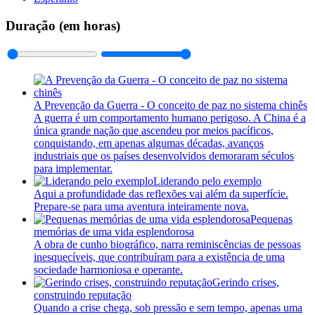
Duração (em horas)
A Prevenção da Guerra - O conceito de paz no sistema chinês
A guerra é um comportamento humano perigoso. A China é a
única grande nação que ascendeu por meios pacíficos,
conquistando, em apenas algumas décadas, avanços
industriais que os países desenvolvidos demoraram séculos
para implementar.
Liderando pelo exemplo
Aqui a profundidade das reflexões vai além da superfície.
Prepare-se para uma aventura inteiramente nova.
Pequenas
memórias de uma vida esplendorosa
A obra de cunho biográfico, narra reminiscências de pessoas
inesquecíveis, que contribuíram para a existência de uma
sociedade harmoniosa e operante.
Gerindo crises,
construindo reputação
Quando a crise chega, sob pressão e sem tempo, apenas uma