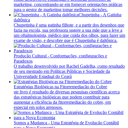
marketing, concentrando-se em fornecer orientações práticas
para o gestor de marketing tomar melhores decisões.
Chupetinha - A Gatinha
daltônica
Chupetinha é uma gatinha filhote, e a partir dos desenhos que
fazia na escola, sua professora sugere a sua mãe que a leve a
um oftalmologista, médico que cuida dos olhos, para fazer um
exame de visão, e descobre que é Chupetinha é daltônica.
Produção Cultural - Conformações, configurações e
Paradoxos
O trabalho desenvolvido por Rachel Gadelha, como resultado
de seu mestrado em Políticas Públicas e Sociedade da
Universidade Estadual do Ceará
Estratégias Biológicas na Fitorremediação do Cobre
ste livro é resultado de diversas pesquisas científicas acerca
das estratégicas biológicas que podem contribuir para
aumentar a eficiência da fitorremediação do cobre, em
especial em solos arenosos.
Somos a Mudança - Uma Estratégia de Evolução Contábil
para a Nova Economia