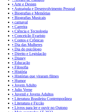
• Arte e Design
• Autoajuda e Desenvolvimento Pessoal
• Biografias e Memórias
• Biografias Musicais
• carnaval
• Carreira
• Ciência e Tecnologia
• Conceição Evaristo
• Contos e Crônicas
• Dia das Mulheres
• Dia do psicólogo
• Direito e Legislação
• Disney
• Educação
• Filosofia
• História
• Histórias que viraram filmes
• Humor
• Jovem Adulto
• Julio Verne
• Juvenil e Jovens Adultos
• Literatura Brasileira Contemporânea
• Literatura e Ficção
• Livros para ler e ouvir no Outono