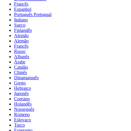
Francês
Espanhol
Português Portugual
Italiano
Sueco
Finlandês
Alemão
Alemão
Francês
Russo
Albanês
Árabe
Catalão
Chinês
Dinamarquês
Grego
Hebraico
Japonês
Coreano
Holandês
Norueguês
Romeno
Eslovaco
Turco
Esperanto