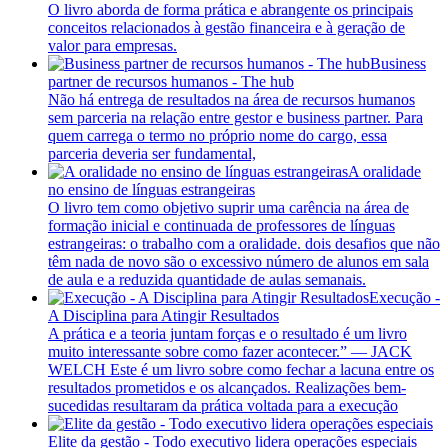
O livro aborda de forma prática e abrangente os principais
conceitos relacionados à gestão financeira e à geração de
valor para empresas.
Business
partner de recursos humanos - The hub
Não há entrega de resultados na área de recursos humanos
sem parceria na relação entre gestor e business partner. Para
quem carrega o termo no próprio nome do cargo, essa
parceria deveria ser fundamental,
A oralidade
no ensino de línguas estrangeiras
O livro tem como objetivo suprir uma carência na área de
formação inicial e continuada de professores de línguas
estrangeiras: o trabalho com a oralidade. dois desafios que não
têm nada de novo são o excessivo número de alunos em sala
de aula e a reduzida quantidade de aulas semanais.
Execução -
A Disciplina para Atingir Resultados
A prática e a teoria juntam forças e o resultado é um livro
muito interessante sobre como fazer acontecer.” — JACK
WELCH Este é um livro sobre como fechar a lacuna entre os
resultados prometidos e os alcançados. Realizações bem-
sucedidas resultaram da prática voltada para a execução
Elite da gestão - Todo executivo lidera operações especiais