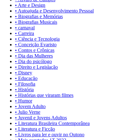
• Arte e Design
• Autoajuda e Desenvolvimento Pessoal
• Biografias e Memórias
• Biografias Musicais
• carnaval
• Carreira
• Ciência e Tecnologia
• Conceição Evaristo
• Contos e Crônicas
• Dia das Mulheres
• Dia do psicólogo
• Direito e Legislação
• Disney
• Educação
• Filosofia
• História
• Histórias que viraram filmes
• Humor
• Jovem Adulto
• Julio Verne
• Juvenil e Jovens Adultos
• Literatura Brasileira Contemporânea
• Literatura e Ficção
• Livros para ler e ouvir no Outono