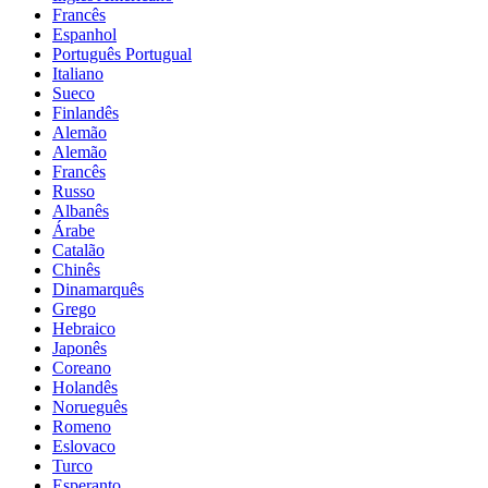
Francês
Espanhol
Português Portugual
Italiano
Sueco
Finlandês
Alemão
Alemão
Francês
Russo
Albanês
Árabe
Catalão
Chinês
Dinamarquês
Grego
Hebraico
Japonês
Coreano
Holandês
Norueguês
Romeno
Eslovaco
Turco
Esperanto