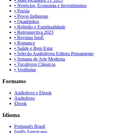
• Mais escutados 1T 2023
• Negócios, Economia e Investimentos
• Poesia
• Povos Indígenas
• Quadrinhos
• Religião e Espiritualidade
• Retrospectiva 2023
• Revistas IstoÈ
• Romance
• Saúde e Bem Estar
• Seleção Audiolivros Editora Pensamento
• Semana de Arte Moderna
• Tocalivros Clássicos
• Vestibular
Formatos
Audiolivro e Ebook
Audiolivro
Ebook
Idioma
Português Brasil
Inglês Americano