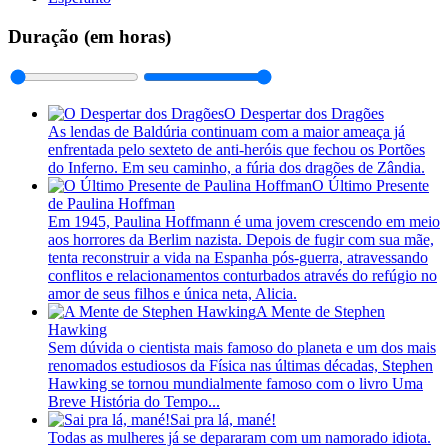
Duração (em horas)
O Despertar dos Dragões
As lendas de Baldúria continuam com a maior ameaça já
enfrentada pelo sexteto de anti-heróis que fechou os Portões
do Inferno. Em seu caminho, a fúria dos dragões de Zândia.
O Último Presente
de Paulina Hoffman
Em 1945, Paulina Hoffmann é uma jovem crescendo em meio
aos horrores da Berlim nazista. Depois de fugir com sua mãe,
tenta reconstruir a vida na Espanha pós-guerra, atravessando
conflitos e relacionamentos conturbados através do refúgio no
amor de seus filhos e única neta, Alicia.
A Mente de Stephen
Hawking
Sem dúvida o cientista mais famoso do planeta e um dos mais
renomados estudiosos da Física nas últimas décadas, Stephen
Hawking se tornou mundialmente famoso com o livro Uma
Breve História do Tempo...
Sai pra lá, mané!
Todas as mulheres já se depararam com um namorado idiota.