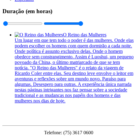
Duração (em horas)
O Reino das Mulheres
Um lugar em que tem todo o poder é das mulheres. Onde elas
podem escolher os homens com quem dormirão a cada noite.
Onde política é assunto exclusivo delas. Onde o homem
obedece sem constrangimento. Assim é Luoshui, um pequeno
povoado da China, o último matriarcado de que se tem
notícia. "O Reino das Mulheres" é o relato da viagem de
Ricardo Coler entre elas. Seu destino leve envolve o leitor em
aventuras e reflexões sobre um mundo novo. Paraíso para
algumas. Desespero para outras. A experiência única narrada
nestas páginas intrigantes nos faz pensar sobre a sociedade
tradicional e as mudanças nos papéis dos homens e das
mulheres nos dias de hoje.
PMFS
Telefone: (75) 3617 0600