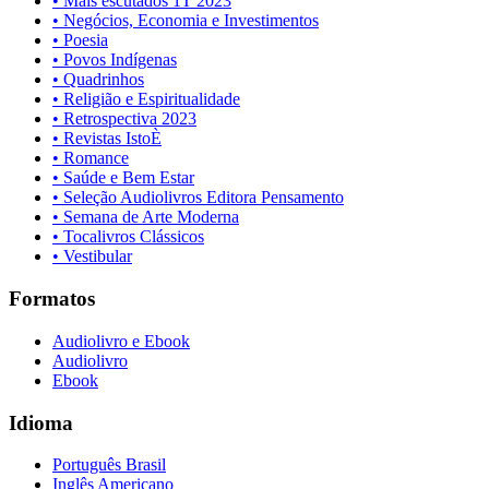
• Mais escutados 1T 2023
• Negócios, Economia e Investimentos
• Poesia
• Povos Indígenas
• Quadrinhos
• Religião e Espiritualidade
• Retrospectiva 2023
• Revistas IstoÈ
• Romance
• Saúde e Bem Estar
• Seleção Audiolivros Editora Pensamento
• Semana de Arte Moderna
• Tocalivros Clássicos
• Vestibular
Formatos
Audiolivro e Ebook
Audiolivro
Ebook
Idioma
Português Brasil
Inglês Americano