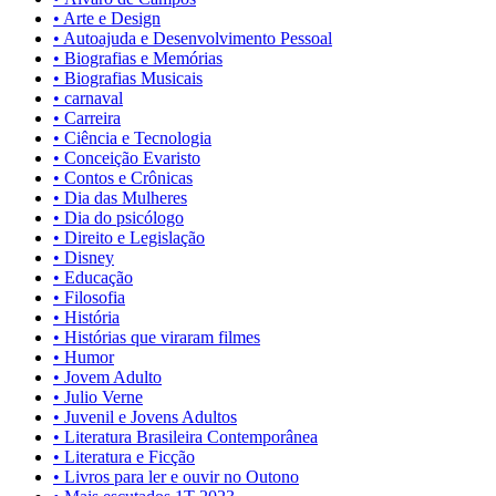
• Arte e Design
• Autoajuda e Desenvolvimento Pessoal
• Biografias e Memórias
• Biografias Musicais
• carnaval
• Carreira
• Ciência e Tecnologia
• Conceição Evaristo
• Contos e Crônicas
• Dia das Mulheres
• Dia do psicólogo
• Direito e Legislação
• Disney
• Educação
• Filosofia
• História
• Histórias que viraram filmes
• Humor
• Jovem Adulto
• Julio Verne
• Juvenil e Jovens Adultos
• Literatura Brasileira Contemporânea
• Literatura e Ficção
• Livros para ler e ouvir no Outono