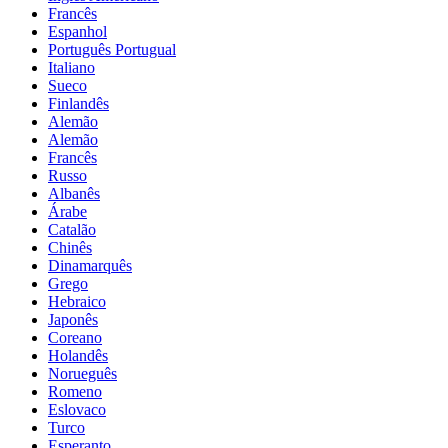
Francês
Espanhol
Português Portugual
Italiano
Sueco
Finlandês
Alemão
Alemão
Francês
Russo
Albanês
Árabe
Catalão
Chinês
Dinamarquês
Grego
Hebraico
Japonês
Coreano
Holandês
Norueguês
Romeno
Eslovaco
Turco
Esperanto