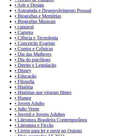
• Arte e Design
• Autoajuda e Desenvolvimento Pessoal
• Biografias e Memórias
• Biografias Musicais
• carnaval
• Carreira
• Ciência e Tecnologia
• Conceição Evaristo
• Contos e Crônicas
• Dia das Mulheres
• Dia do psicólogo
• Direito e Legislação
• Disney
• Educação
• Filosofia
• História
• Histórias que viraram filmes
• Humor
• Jovem Adulto
• Julio Verne
• Juvenil e Jovens Adultos
• Literatura Brasileira Contemporânea
• Literatura e Ficção
• Livros para ler e ouvir no Outono