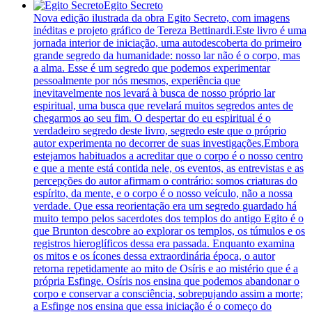
Egito Secreto
Nova edição ilustrada da obra Egito Secreto, com imagens
inéditas e projeto gráfico de Tereza Bettinardi.Este livro é uma
jornada interior de iniciação, uma autodescoberta do primeiro
grande segredo da humanidade: nosso lar não é o corpo, mas
a alma. Esse é um segredo que podemos experimentar
pessoalmente por nós mesmos, experiência que
inevitavelmente nos levará à busca de nosso próprio lar
espiritual, uma busca que revelará muitos segredos antes de
chegarmos ao seu fim. O despertar do eu espiritual é o
verdadeiro segredo deste livro, segredo este que o próprio
autor experimenta no decorrer de suas investigações.Embora
estejamos habituados a acreditar que o corpo é o nosso centro
e que a mente está contida nele, os eventos, as entrevistas e as
percepções do autor afirmam o contrário: somos criaturas do
espírito, da mente, e o corpo é o nosso veículo, não a nossa
verdade. Que essa reorientação era um segredo guardado há
muito tempo pelos sacerdotes dos templos do antigo Egito é o
que Brunton descobre ao explorar os templos, os túmulos e os
registros hieroglíficos dessa era passada. Enquanto examina
os mitos e os ícones dessa extraordinária época, o autor
retorna repetidamente ao mito de Osíris e ao mistério que é a
própria Esfinge. Osíris nos ensina que podemos abandonar o
corpo e conservar a consciência, sobrepujando assim a morte;
a Esfinge nos ensina que essa iniciação é o começo do