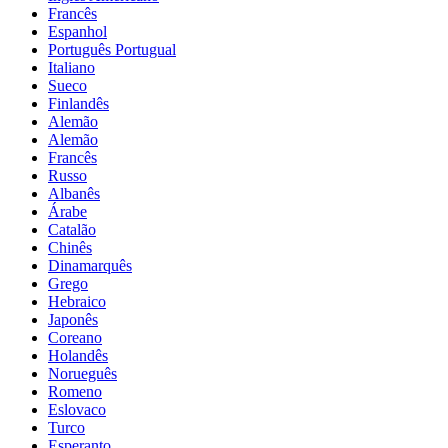
Francês
Espanhol
Português Portugual
Italiano
Sueco
Finlandês
Alemão
Alemão
Francês
Russo
Albanês
Árabe
Catalão
Chinês
Dinamarquês
Grego
Hebraico
Japonês
Coreano
Holandês
Norueguês
Romeno
Eslovaco
Turco
Esperanto