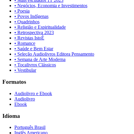
• Mais escutados 1T 2023
• Negócios, Economia e Investimentos
• Poesia
• Povos Indígenas
• Quadrinhos
• Religião e Espiritualidade
• Retrospectiva 2023
• Revistas IstoÈ
• Romance
• Saúde e Bem Estar
• Seleção Audiolivros Editora Pensamento
• Semana de Arte Moderna
• Tocalivros Clássicos
• Vestibular
Formatos
Audiolivro e Ebook
Audiolivro
Ebook
Idioma
Português Brasil
Inglês Americano