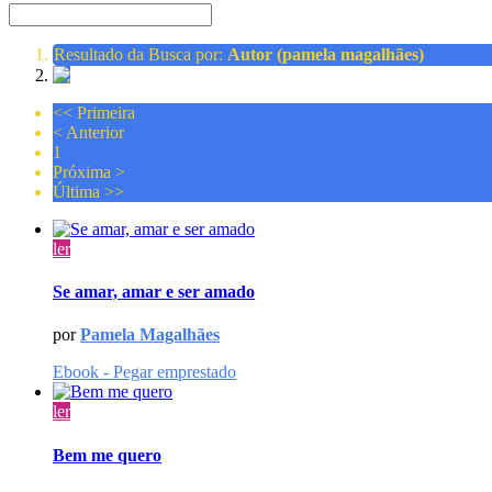
Resultado da Busca por:
Autor (pamela magalhães)
<<
Primeira
<
Anterior
1
Próxima
>
Última
>>
ler
Se amar, amar e ser amado
por
Pamela Magalhães
Ebook - Pegar emprestado
ler
Bem me quero