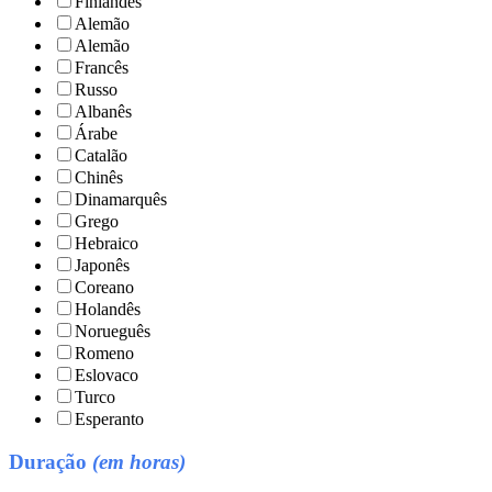
Finlandês
Alemão
Alemão
Francês
Russo
Albanês
Árabe
Catalão
Chinês
Dinamarquês
Grego
Hebraico
Japonês
Coreano
Holandês
Norueguês
Romeno
Eslovaco
Turco
Esperanto
Duração
(em horas)