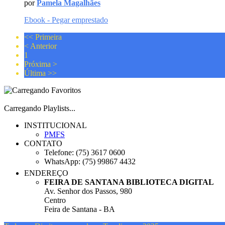
por
Pamela Magalhães
Ebook - Pegar emprestado
<<
Primeira
<
Anterior
1
Próxima
>
Última
>>
Carregando Playlists...
INSTITUCIONAL
PMFS
CONTATO
Telefone: (75) 3617 0600
WhatsApp: (75) 99867 4432
ENDEREÇO
FEIRA DE SANTANA BIBLIOTECA DIGITAL
Av. Senhor dos Passos, 980
Centro
Feira de Santana - BA