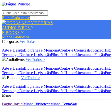
Entrar
Cadastre-se
TODAS AS CATEGORIAS
AUDIOLIVROS
E-BOOKS
Minha Biblioteca
Categorias
Ver Todas >
Arte e Design
Biografias e Memórias
Contos e Crônicas
Educação
Hist
Tecnologia
Direito e Legislação
Filosofia
Humor
Literatura e Ficção
Poe
Audiolivros
Ver Todos >
Arte e Design
Biografias e Memórias
Contos e Crônicas
Educação
Hist
Tecnologia
Direito e Legislação
Filosofia
Humor
Literatura e Ficção
Poe
E-books
Ver Todos >
Arte e Design
Biografias e Memórias
Contos e Crônicas
Educação
Hist
Tecnologia
Direito e Legislação
Filosofia
Humor
Literatura e Ficção
Poe
Menu
Pagina Inicial
Minha Biblioteca
Minha Conta
Sair