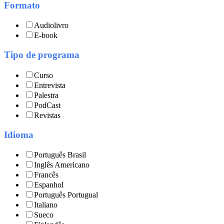
Formato
Audiolivro
E-book
Tipo de programa
Curso
Entrevista
Palestra
PodCast
Revistas
Idioma
Português Brasil
Inglês Americano
Francês
Espanhol
Português Portugual
Italiano
Sueco