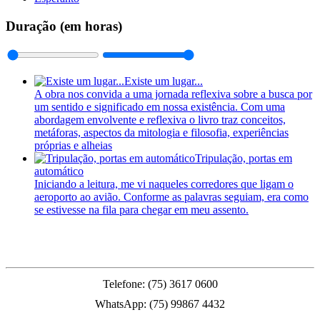
Duração (em horas)
Existe um lugar...
A obra nos convida a uma jornada reflexiva sobre a busca por
um sentido e significado em nossa existência. Com uma
abordagem envolvente e reflexiva o livro traz conceitos,
metáforas, aspectos da mitologia e filosofia, experiências
próprias e alheias
Tripulação, portas em
automático
Iniciando a leitura, me vi naqueles corredores que ligam o
aeroporto ao avião. Conforme as palavras seguiam, era como
se estivesse na fila para chegar em meu assento.
PMFS
Telefone: (75) 3617 0600
WhatsApp: (75) 99867 4432