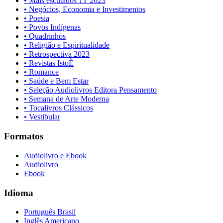
• Mais escutados 1T 2023
• Negócios, Economia e Investimentos
• Poesia
• Povos Indígenas
• Quadrinhos
• Religião e Espiritualidade
• Retrospectiva 2023
• Revistas IstoÈ
• Romance
• Saúde e Bem Estar
• Seleção Audiolivros Editora Pensamento
• Semana de Arte Moderna
• Tocalivros Clássicos
• Vestibular
Formatos
Audiolivro e Ebook
Audiolivro
Ebook
Idioma
Português Brasil
Inglês Americano