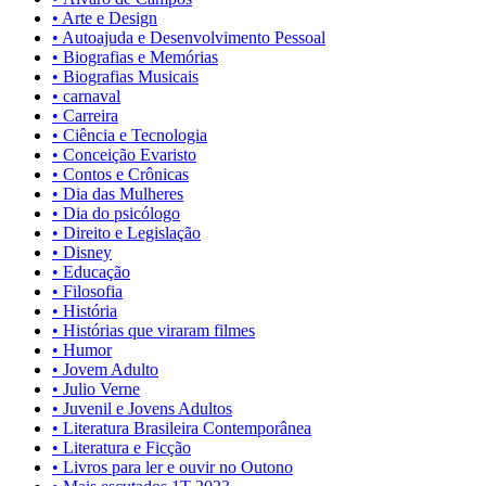
• Arte e Design
• Autoajuda e Desenvolvimento Pessoal
• Biografias e Memórias
• Biografias Musicais
• carnaval
• Carreira
• Ciência e Tecnologia
• Conceição Evaristo
• Contos e Crônicas
• Dia das Mulheres
• Dia do psicólogo
• Direito e Legislação
• Disney
• Educação
• Filosofia
• História
• Histórias que viraram filmes
• Humor
• Jovem Adulto
• Julio Verne
• Juvenil e Jovens Adultos
• Literatura Brasileira Contemporânea
• Literatura e Ficção
• Livros para ler e ouvir no Outono