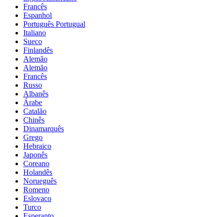
Francês
Espanhol
Português Portugual
Italiano
Sueco
Finlandês
Alemão
Alemão
Francês
Russo
Albanês
Árabe
Catalão
Chinês
Dinamarquês
Grego
Hebraico
Japonês
Coreano
Holandês
Norueguês
Romeno
Eslovaco
Turco
Esperanto